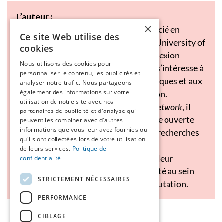
L’auteur :
×
David A. Nicholls est professeur associé en
Ce site Web utilise des
physiothérapie critique à l’Auckland University of
cookies
Technology. Figure influente de la réflexion
Nous utilisons des cookies pour
contemporaine en physiothérapie, il s’intéresse à
personnaliser le contenu, les publicités et
l’histoire, aux fondements philosophiques et aux
analyser notre trafic. Nous partageons
également des informations sur votre
enjeux sociopolitiques de la profession.
utilisation de notre site avec nos
Fondateur du
Critical Physiotherapy Network
, il
partenaires de publicité et d'analyse qui
promeut une pensée interdisciplinaire ouverte
peuvent les combiner avec d'autres
informations que vous leur avez fournies ou
aux sciences humaines. À travers ses recherches
qu'ils ont collectées lors de votre utilisation
et ses prises de position, il invite
de leurs services.
Politique de
les physiothérapeutes à questionner leur
confidentialité
identité, leur rôle et leur responsabilité au sein
STRICTEMENT NÉCESSAIRES
d’un système de santé en profonde mutation.
PERFORMANCE
CIBLAGE