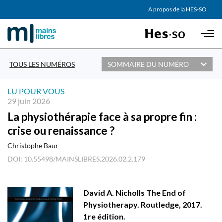
AGENDA
A propos de la HES-SO
Skip to main content
PARTENAIRES
TOUS LES NUMÉROS
SOMMAIRE DU NUMÉRO
LU POUR VOUS
29 juin 2026
La physiothérapie face à sa propre fin :
crise ou renaissance ?
Christophe Baur
DOI: 10.55498/MAINSLIBRES.2026.02.2.179
David A. Nicholls The End of
Physiotherapy. Routledge, 2017.
1re édition.