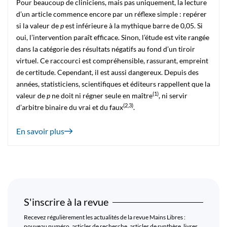
Pour beaucoup de cliniciens, mais pas uniquement, la lecture
d’un article commence encore par un réflexe simple : repérer
si la valeur de
p
est inférieure à la mythique barre de 0,05. Si
oui, l’intervention paraît efficace. Sinon, l’étude est vite rangée
dans la catégorie des résultats négatifs au fond d’un tiroir
virtuel. Ce raccourci est compréhensible, rassurant, empreint
de certitude. Cependant, il est aussi dangereux. Depuis des
années, statisticiens, scientifiques et éditeurs rappellent que la
(
1
)
valeur de
p
ne doit ni régner seule en maître
, ni servir
(
2
,
3
)
d’arbitre binaire du vrai et du faux
.
En savoir plus
S'inscrire à la revue
Recevez régulièrement les actualités de la revue Mains Libres :
nouveau numéro, articles de recherche, articles de synthèse, livres