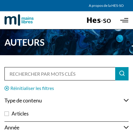
AGENDA
A propos de la HES-SO
Skip to main content
PARTENAIRES
AUTEURS
Réinitialiser les filtres
Type de contenu
Articles
Année