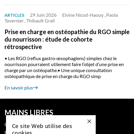
29 Juin 2026
Elvine Nicod-Haouy , Paola
ARTICLES
Tavernier , Thibault Grall
Prise en charge en ostéopathie du RGO simple
du nourrisson : étude de cohorte
rétrospective
• Les RGO (reflux gastro‑œsophagiens) simples chez le
nourrisson pourraient utilement faire l’objet d’une prise en
charge par un ostéopathe.• Une unique consultation
ostéopathique de prise en charge du RGO simp
En savoir plus
MAINS LIBRES
×
QUI SOMMES-NOUS
Ce site Web utilise des
cookies
PUBLIER DANS LA REVUE