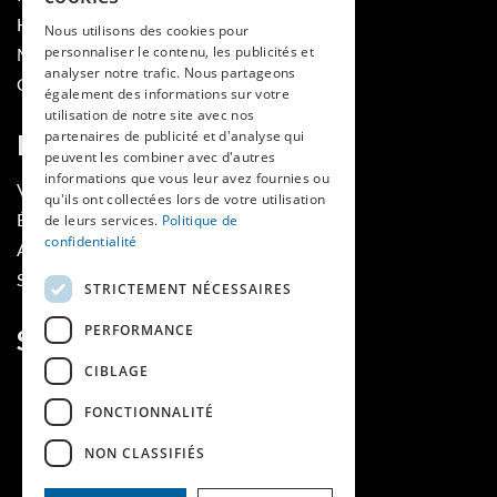
HES-SO
Nous utilisons des cookies pour
personnaliser le contenu, les publicités et
MÉDECINE ET HYGIÈNE
analyser notre trafic. Nous partageons
CONTACT
également des informations sur votre
utilisation de notre site avec nos
partenaires de publicité et d'analyse qui
RUBRIQUES
peuvent les combiner avec d'autres
informations que vous leur avez fournies ou
VOIR LES NUMÉROS
qu'ils ont collectées lors de votre utilisation
ÉVÈNEMENTS MAINS LIBRES
de leurs services.
Politique de
confidentialité
AGENDA
SOUTIENS
STRICTEMENT NÉCESSAIRES
PERFORMANCE
SUIVEZ-NOUS
CIBLAGE
FONCTIONNALITÉ
NON CLASSIFIÉS