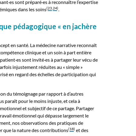
nant·es sont préparé·es à reconnaître l’expertise
(
23
,
24
)
stémiques dans les soins
.
ique pédagogique « en jachère
ncept en santé. La médecine narrative reconnaît
compétence clinique et un soin à part entière
patient·es sont invité·es à partager leur vécu de
parfois injustement réduites au « simple »
isé en regard des échelles de participation qui
ion du témoignage par rapport à d’autres
 paraît pour le moins injuste, et cela à
motionnel et subjectif de ce partage. Partager
travail émotionnel qui dépasse largement le
ment, nos observations des pratiques de
(
18
)
r que la nature des contributions
et des