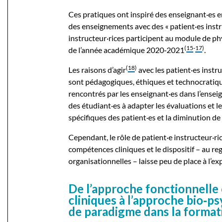
Ces pratiques ont inspiré des enseignant·es 
des enseignements avec des « patient·es instr
instructeur·rices participent au module de p
(
15
‑
17
)
de l’année académique 2020‑2021
.
(
18
)
Les raisons d’agir
avec les patient·es instr
sont pédagogiques, éthiques et technocratique
rencontrés par les enseignant·es dans l’ensei
des étudiant·es à adapter les évaluations et 
spécifiques des patient·es et la diminution de 
Cependant, le rôle de patient·e instructeur·ri
compétences cliniques et le dispositif – au re
organisationnelles – laisse peu de place à l’ex
De l’approche fonctionnelle
cliniques à l’approche bio‑p
de paradigme dans la format