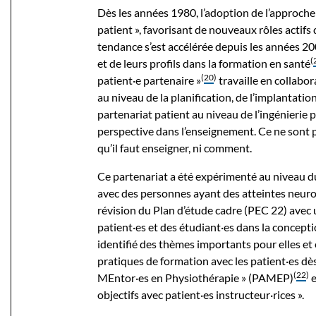
Dès les années 1980, l’adoption de l’approche
patient », favorisant de nouveaux rôles actifs
tendance s’est accélérée depuis les années 2
(
et de leurs profils dans la formation en santé
(
20
)
patient·e partenaire »
travaille en collabor
au niveau de la planification, de l’implantatio
partenariat patient au niveau de l’ingénieri
perspective dans l’enseignement. Ce ne sont p
qu’il faut enseigner, ni comment.
Ce partenariat a été expérimenté au niveau d
avec des personnes ayant des atteintes neur
révision du Plan d’étude cadre (PEC 22) avec 
patient·es et des étudiant·es dans la concepti
identifié des thèmes importants pour elles et 
pratiques de formation avec les patient·es dè
(
22
)
MEntor·es en Physiothérapie » (PAMEP)
e
objectifs avec patient·es instructeur·rices ».