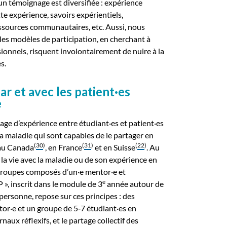
un témoignage est diversifiée : expérience
te expérience, savoirs expérientiels,
essources communautaires, etc. Aussi, nous
les modèles de participation, en cherchant à
isionnels, risquent involontairement de nuire à la
s.
ar et avec les patient·es
e
tage d’expérience entre étudiant·es et patient·es
 maladie qui sont capables de le partager en
(
30
)
(
31
)
(
22
)
 au Canada
, en France
et en Suisse
. Au
 la vie avec la maladie ou de son expérience en
 groupes composés d’un·e mentor·e et
e
 », inscrit dans le module de 3
année autour de
 personne, repose sur ces principes : des
tor·e et un groupe de 5‑7 étudiant·es en
rnaux réflexifs, et le partage collectif des