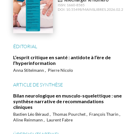
ISSN:
1660-8585
DOI:
10.55498/MAINSLIBRES.2026.02.2
ÉDITORIAL
L’esprit critique en santé : antidote à l’ère de
l’hyperinformation
Anna Stitelmann
Pierre Nicolo
ARTICLE DE SYNTHÈSE
Bilan neurologique en musculo-squelettique : une
synthèse narrative de recommandations
cliniques
Bastien Léo Béraud
Thomas Pourchet
François Tharin
Aline Reinmann
Laurent Fabre