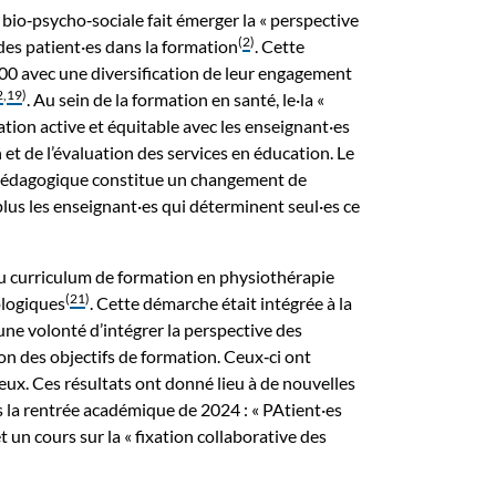
 bio‑psycho‑sociale fait émerger la « perspective
(
2
)
 des patient·es dans la formation
. Cette
000 avec une diversification de leur engagement
2
,
19
)
. Au sein de la formation en santé, le·la «
ation active et équitable avec les enseignant·es
n et de l’évaluation des services en éducation. Le
e pédagogique constitue un changement de
lus les enseignant·es qui déterminent seul·es ce
u curriculum de formation en physiothérapie
(
21
)
ologiques
. Cette démarche était intégrée à la
une volonté d’intégrer la perspective des
on des objectifs de formation. Ceux‑ci ont
eux. Ces résultats ont donné lieu à de nouvelles
s la rentrée académique de 2024 : « PAtient·es
t un cours sur la « fixation collaborative des