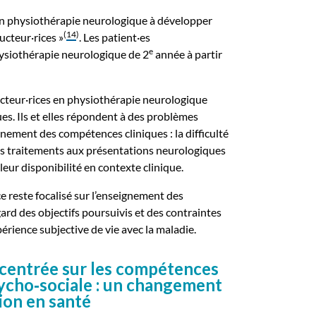
en physiothérapie neurologique à développer
(
14
)
ucteur·rices »
. Les patient·es
e
hysiothérapie neurologique de 2
année à partir
ucteur·rices en physiothérapie neurologique
s. Ils et elles répondent à des problèmes
gnement des compétences cliniques : la difficulté
les traitements aux présentations neurologiques
leur disponibilité en contexte clinique.
ce reste focalisé sur l’enseignement des
gard des objectifs poursuivis et des contraintes
périence subjective de vie avec la maladie.
 centrée sur les compétences
sycho‑sociale : un changement
ion en santé