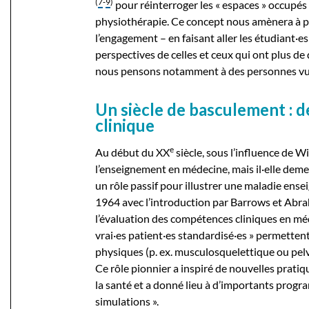
(
7
‑
9
)
pour réinterroger les « espaces » occupés 
physiothérapie. Ce concept nous amènera à 
l’engagement – en faisant aller les étudiant·e
perspectives de celles et ceux qui ont plus de d
nous pensons notamment à des personnes vul
Un siècle de basculement : de
clinique
e
Au début du XX
siècle, sous l’influence de Wi
l’enseignement en médecine, mais il·elle dem
un rôle passif pour illustrer une maladie ense
1964 avec l’introduction par Barrows et Abr
l’évaluation des compétences cliniques en m
vrai·es patient·es standardisé·es » permette
physiques (p. ex. musculosquelettique ou pelv
Ce rôle pionnier a inspiré de nouvelles pratiq
la santé et a donné lieu à d’importants progr
simulations ».