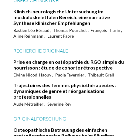
ÜBERSICHTSARTIKEL
Klinisch-neurologische Untersuchung im
muskuloskelettalen Bereich: eine narrative
Synthese klinischer Empfehlungen
Bastien Léo Béraud
Thomas Pourchet
François Tharin
Aline Reinmann
Laurent Fabre
RECHERCHE ORIGINALE
Prise en charge en ostéopathie du RGO simple du
nourrisson : étude de cohorte rétrospective
Elvine Nicod-Haouy
Paola Tavernier
Thibault Grall
Trajectoires des femmes physiothérapeutes :
dynamiques de genre et réorganisations
professionnelles
Aude Métrailler
Séverine Rey
ORIGINALFORSCHUNG
Osteopathische Betreuung des einfachen
gastroösophagealen Refluxes beim Säugling: