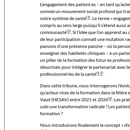
L’engagement des patient·es – en tant qu’acte
comme un mouvement social profond qui tran
(
1
)
notre système de santé
. Le terme « engagem
compris au sens large puisqu’il s’étend aussi
(
2
)
communauté
. Si l’idée que l’on apprend au
de leur participation connaît une mutation ra
passons d’une présence passive – où la personn
enseigner des habiletés cliniques – à un parte
un pilier de la formation des futur·es profess
désormais pour intégrer le partenariat avec les
(
4
,
5
)
professionnel·les de la santé
.
Dans cette tribune, nous interrogerons l’évolu
qu’acteur·rices de la formation dans la filièr
(
6
)
Vaud (HESAV) entre 2021 et 2026
. Les pra
subi une transformation radicale ? Les patient·
formation ?
Nous introduirons finalement le concept « d’es