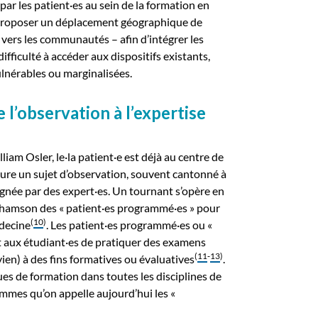
par les patient·es au sein de la formation en
proposer un déplacement géographique de
s vers les communautés – afin d’intégrer les
ifficulté à accéder aux dispositifs existants,
nérables ou marginalisées.
 l’observation à l’expertise
lliam Osler, le·la patient·e est déjà au centre de
eure un sujet d’observation, souvent cantonné à
ignée par des expert·es. Un tournant s’opère en
ahamson des « patient·es programmé·es » pour
(
10
)
édecine
. Les patient·es programmé·es ou «
nt aux étudiant·es de pratiquer des examens
(
11
‑
13
)
ien) à des fins formatives ou évaluatives
.
ues de formation dans toutes les disciplines de
ammes qu’on appelle aujourd’hui les «