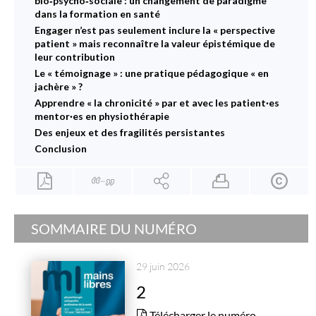
bio‑psycho‑sociale : un changement de paradigme
dans la formation en santé
Engager n’est pas seulement inclure la « perspective
patient » mais reconnaître la valeur épistémique de
leur contribution
Le « témoignage » : une pratique pédagogique « en
jachère » ?
Apprendre « la chronicité » par et avec les patient·es
mentor·es en physiothérapie
Des enjeux et des fragilités persistantes
Conclusion
SOMMAIRE DU NUMÉRO
29 juin 2026
2
Télécharger le numéro