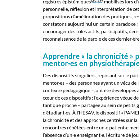
(
28
,
29
)
registres épistémiques
mobilisés lors d’
personnelle, réflexion et interprétation de cet
propositions d’amélioration des pratiques, r
constatons aujourd’hui un certain paradoxe : 
encourager des rôles actifs, participatifs, déc
reconnaissance de la parole de ces dernier·ère
Apprendre « la chronicité » p
mentor·es en physiothérapi
Des dispositifs singuliers, reposant sur le par
mentor·es – des personnes ayant un vécu de la
contexte pédagogique –, ont été développés
cœur de ces dispositifs : l’expérience vécue de
tant que proche – partagée au sein de petits
d’étudiant·es. À l’HESAV, le dispositif « PAMEP
la chronicité et des approches centrées sur la
rencontres répétées entre un·e patient·e men
l’absence d’un·e enseignant·e, l’écriture de jou