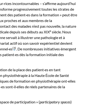
ur·rices incontournables – s’affirme aujourd’hui
sforme progressivement toutes les strates de
ent des patient·es dans la formation » peut être
 aux proches et aux membres de la
 contact des malades n’est pas nouvelle, la nature
e
dicale depuis ses débuts au XIX
siècle. Nous
e servait à illustrer une pathologie et à
nariat actif où son savoir expérientiel devient
(
3
)
ionnel·es
. De nombreuses initiatives émergent
 patient·es dès la formation initiale des
tion de la place des patient·es en tant
e en physiothérapie à la Haute École de Santé
tiques de formation en physiothérapie ont‑elles
es sont‑il·elles de réels partenaires de la
pace de participation » (
participatory spaces
)