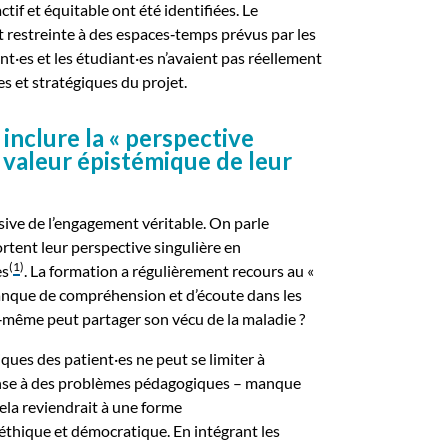
tif et équitable ont été identifiées. Le
ait restreinte à des espaces‑temps prévus par les
nt·es et les étudiant·es n’avaient pas réellement
s et stratégiques du projet.
inclure la « perspective
a valeur épistémique de leur
assive de l’engagement véritable. On parle
rtent leur perspective singulière en
(
1
)
es
. La formation a régulièrement recours au «
manque de compréhension et d’écoute dans les
le‑même peut partager son vécu de la maladie ?
ues des patient·es ne peut se limiter à
nse à des problèmes pédagogiques – manque
cela reviendrait à une forme
e éthique et démocratique. En intégrant les