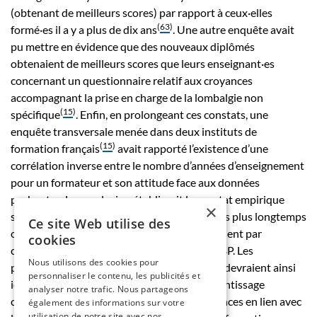
(obtenant de meilleurs scores) par rapport à ceux·elles
(
63
)
formé·es il a y a plus de dix ans
. Une autre enquête avait
pu mettre en évidence que des nouveaux diplômés
obtenaient de meilleurs scores que leurs enseignant·es
concernant un questionnaire relatif aux croyances
accompagnant la prise en charge de la lombalgie non
(
15
)
spécifique
. Enfin, en prolongeant ces constats, une
enquête transversale menée dans deux instituts de
(
15
)
formation français
avait rapporté l’existence d’une
corrélation inverse entre le nombre d’années d’enseignement
pour un formateur et son attitude face aux données
probantes. La conclusion établissait le constat empirique
×
selon lequel les enseignant·es formant depuis plus longtemps
Ce site Web utilise des
obtenaient de moins bons scores et possédaient par
cookies
conséquent une image moins positive de l’EBP. Les
Nous utilisons des cookies pour
programmes de développement professoral devraient ainsi
personnaliser le contenu, les publicités et
idéalement inclure des opportunités d’apprentissage
analyser notre trafic. Nous partageons
collaboratif visant à augmenter les compétences en lien avec
également des informations sur votre
utilisation de notre site avec nos