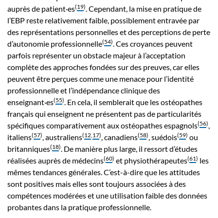
(
19
)
auprès de patient·es
. Cependant, la mise en pratique de
l’EBP reste relativement faible, possiblement entravée par
des représentations personnelles et des perceptions de perte
(
54
)
d’autonomie professionnelle
. Ces croyances peuvent
parfois représenter un obstacle majeur à l’acceptation
complète des approches fondées sur des preuves, car elles
peuvent être perçues comme une menace pour l’identité
professionnelle et l’indépendance clinique des
(
55
)
enseignant·es
. En cela, il semblerait que les ostéopathes
français qui enseignent ne présentent pas de particularités
(
56
)
spécifiques comparativement aux ostéopathes espagnols
,
(
57
)
(
12
,
17
)
(
58
)
(
59
)
italiens
, australiens
, canadiens
, suédois
ou
(
18
)
britanniques
. De manière plus large, il ressort d’études
(
60
)
(
61
)
réalisées auprès de médecins
et physiothérapeutes
les
mêmes tendances générales. C’est-à-dire que les attitudes
sont positives mais elles sont toujours associées à des
compétences modérées et une utilisation faible des données
probantes dans la pratique professionnelle.