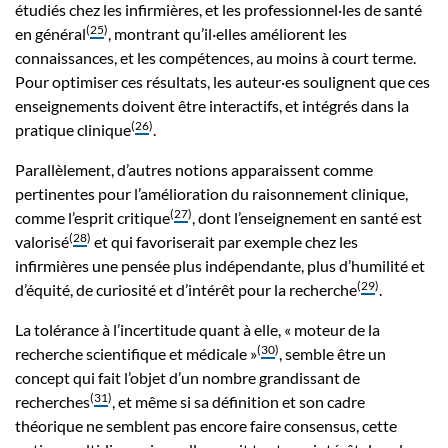
étudiés chez les infirmières, et les professionnel·les de santé
(
25
)
en général
, montrant qu’il·elles améliorent les
connaissances, et les compétences, au moins à court terme.
Pour optimiser ces résultats, les auteur·es soulignent que ces
enseignements doivent être interactifs, et intégrés dans la
(
26
)
pratique clinique
.
Parallèlement, d’autres notions apparaissent comme
pertinentes pour l’amélioration du raisonnement clinique,
(
27
)
comme l’esprit critique
, dont l’enseignement en santé est
(
28
)
valorisé
et qui favoriserait par exemple chez les
infirmières une pensée plus indépendante, plus d’humilité et
(
29
)
d’équité, de curiosité et d’intérêt pour la recherche
.
La tolérance à l’incertitude quant à elle, « moteur de la
(
30
)
recherche scientifique et médicale »
, semble être un
concept qui fait l’objet d’un nombre grandissant de
(
31
)
recherches
, et même si sa définition et son cadre
théorique ne semblent pas encore faire consensus, cette