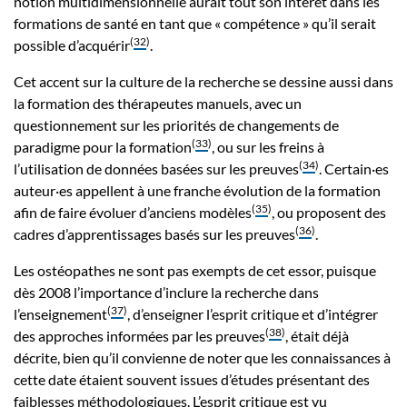
notion multidimensionnelle aurait tout son intérêt dans les
formations de santé en tant que « compétence » qu’il serait
(
32
)
possible d’acquérir
.
Cet accent sur la culture de la recherche se dessine aussi dans
la formation des thérapeutes manuels, avec un
questionnement sur les priorités de changements de
(
33
)
paradigme pour la formation
, ou sur les freins à
(
34
)
l’utilisation de données basées sur les preuves
. Certain·es
auteur·es appellent à une franche évolution de la formation
(
35
)
afin de faire évoluer d’anciens modèles
, ou proposent des
(
36
)
cadres d’apprentissages basés sur les preuves
.
Les ostéopathes ne sont pas exempts de cet essor, puisque
dès 2008 l’importance d’inclure la recherche dans
(
37
)
l’enseignement
, d’enseigner l’esprit critique et d’intégrer
(
38
)
des approches informées par les preuves
, était déjà
décrite, bien qu’il convienne de noter que les connaissances à
cette date étaient souvent issues d’études présentant des
faiblesses méthodologiques. L’esprit critique est vu