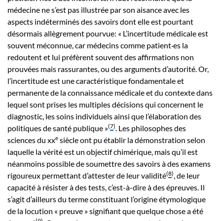
médecine ne s’est pas illustrée par son aisance avec les
aspects indéterminés des savoirs dont elle est pourtant
désormais allègrement pourvue: « L’incertitude médicale est
souvent méconnue, car médecins comme patient·es la
redoutent et lui préfèrent souvent des affirmations non
prouvées mais rassurantes, ou des arguments d’autorité. Or,
l’incertitude est une caractéristique fondamentale et
permanente de la connaissance médicale et du contexte dans
lequel sont prises les multiples décisions qui concernent le
diagnostic, les soins individuels ainsi que l’élaboration des
(
7
)
politiques de santé publique »
. Les philosophes des
e
sciences du xx
siècle ont pu établir la démonstration selon
laquelle la vérité est un objectif chimérique, mais qu’il est
néanmoins possible de soumettre des savoirs à des examens
(
8
)
rigoureux permettant d’attester de leur validité
, de leur
capacité à résister à des tests, c’est-à-dire à des épreuves. Il
s’agit d’ailleurs du terme constituant l’origine étymologique
de la locution « preuve » signifiant que quelque chose a été
(
9
)