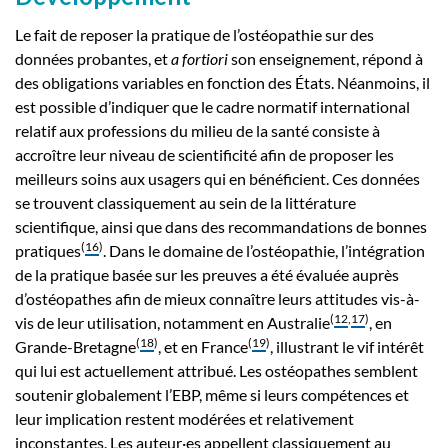
Le fait de reposer la pratique de l’ostéopathie sur des
données probantes, et
a fortiori
son enseignement, répond à
des obligations variables en fonction des États. Néanmoins, il
est possible d’indiquer que le cadre normatif international
relatif aux professions du milieu de la santé consiste à
accroître leur niveau de scientificité afin de proposer les
meilleurs soins aux usagers qui en bénéficient. Ces données
se trouvent classiquement au sein de la littérature
scientifique, ainsi que dans des recommandations de bonnes
(
16
)
pratiques
. Dans le domaine de l’ostéopathie, l’intégration
de la pratique basée sur les preuves a été évaluée auprès
d’ostéopathes afin de mieux connaître leurs attitudes vis-à-
(
12
,
17
)
vis de leur utilisation, notamment en Australie
, en
(
18
)
(
19
)
Grande-Bretagne
, et en France
, illustrant le vif intérêt
qui lui est actuellement attribué. Les ostéopathes semblent
soutenir globalement l’EBP, même si leurs compétences et
leur implication restent modérées et relativement
inconstantes. Les auteur·es appellent classiquement au