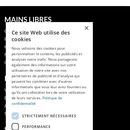
MAINS LIBRES
×
QUI SOMMES-NOUS
Ce site Web utilise des
cookies
PUBLIER DANS LA REVUE
HES-SO
Nous utilisons des cookies pour
personnaliser le contenu, les publicités et
MÉDECINE ET HYGIÈNE
analyser notre trafic. Nous partageons
CONTACT
également des informations sur votre
utilisation de notre site avec nos
partenaires de publicité et d'analyse qui
RUBRIQUES
peuvent les combiner avec d'autres
informations que vous leur avez fournies ou
VOIR LES NUMÉROS
qu'ils ont collectées lors de votre utilisation
ÉVÈNEMENTS MAINS LIBRES
de leurs services.
Politique de
confidentialité
AGENDA
SOUTIENS
STRICTEMENT NÉCESSAIRES
PERFORMANCE
SUIVEZ-NOUS