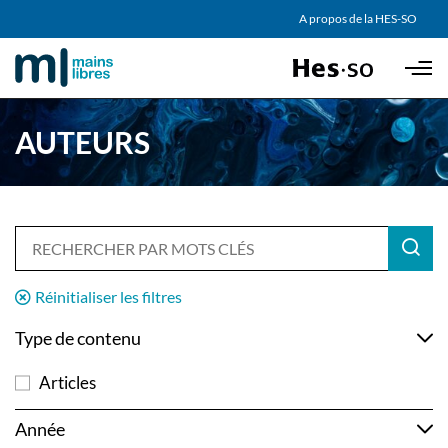
AGENDA
A propos de la HES-SO
Skip to main content
PARTENAIRES
AUTEURS
Réinitialiser les filtres
Type de contenu
Articles
Année