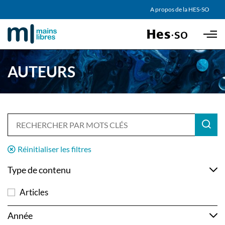
AGENDA
A propos de la HES-SO
Skip to main content
PARTENAIRES
AUTEURS
Réinitialiser les filtres
Type de contenu
Articles
Année