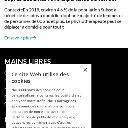
ContexteEn 2019, environ 4,6 % de la population Suisse a
bénéficié de soins à domicile, dont une majorité de femmes et
de personnes de 80 ans et plus. Le physiothérapeute peut se
déplacer à domicile pour tout t
En savoir plus
MAINS LIBRES
×
QUI SOMMES-NOUS
Ce site Web utilise des
cookies
PUBLIER DANS LA REVUE
HES-SO
Nous utilisons des cookies pour
personnaliser le contenu, les publicités et
MÉDECINE ET HYGIÈNE
analyser notre trafic. Nous partageons
CONTACT
également des informations sur votre
utilisation de notre site avec nos
partenaires de publicité et d'analyse qui
RUBRIQUES
peuvent les combiner avec d'autres
informations que vous leur avez fournies ou