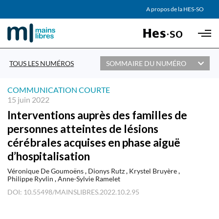
AGENDA
A propos de la HES-SO
Skip to main content
PARTENAIRES
TOUS LES NUMÉROS
SOMMAIRE DU NUMÉRO
COMMUNICATION COURTE
15 juin 2022
Interventions auprès des familles de
personnes atteintes de lésions
cérébrales acquises en phase aiguë
d’hospitalisation
Véronique De Goumoëns
Dionys Rutz
Krystel Bruyère
Philippe Ryvlin
Anne-Sylvie Ramelet
DOI: 10.55498/MAINSLIBRES.2022.10.2.95