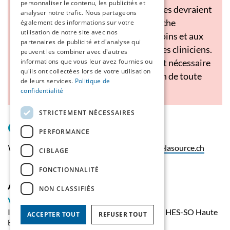
personnaliser le contenu, les publicités et
• Ces interventions auprès des familles devraient
analyser notre trafic. Nous partageons
être mises en œuvre selon une approche
également des informations sur votre
utilisation de notre site avec nos
systémique afin de répondre aux besoins et aux
partenaires de publicité et d'analyse qui
préférences des familles mais aussi des cliniciens.
peuvent les combiner avec d'autres
informations que vous leur avez fournies ou
• Une méthodologie rigoureuse serait nécessaire
qu'ils ont collectées lors de votre utilisation
pour le développement et l’évaluation de toute
de leurs services.
Politique de
nouvelle intervention de soins.
confidentialité
STRICTEMENT NÉCESSAIRES
Contact
PERFORMANCE
Véronique de Goumoëns
v.degoumoens@ecolelasource.ch
CIBLAGE
FONCTIONNALITÉ
Auteurs
NON CLASSIFIÉS
Véronique De Goumoëns
Institut et Haute Ecole de la Santé La Source, HES-SO Haute
ACCEPTER TOUT
REFUSER TOUT
Ecole Spécialisée de Suisse Occidentale,