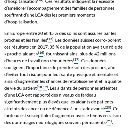
d’hospitalisation
. Ces résultats indiquent la nécessité
d’améliorer l’accompagnement des familles de personnes
souffrant d’une LCA dès les premiers moments
d’hospitalisation.
En Europe, entre 20 et 45 % des soins sont assurés par les
(
15
)
proches et les familles
. Les données suisses corro-borent
ces résultats ; en 2017, 35 % de la population avait un rôle de
(
16
)
« proche-aidant »
, fournissant ainsi plus de 42 millions
(
17
)
d’heures de travail non rémunérées
. Ces données
soulignent l’importance de prendre soin des proches, afin
d’éviter tout risque pour leur santé physique et mentale, et
ainsi d’augmenter les chances de rétablissement et la qualité
(
18
,
19
)
de vie du patient
. Les aidants de personnes atteintes
d’une LCA ont rapporté des niveaux de fardeau
significativement plus élevés que les aidants de patients
(
20
)
atteints de cancer ou de démence à un stade avancé
. Ce
fardeau est susceptible d’augmenter avec le temps en raison
(
21
)
des dom-mages neurologiques souvent permanents
.