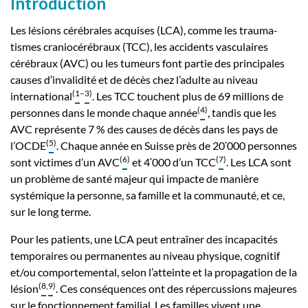
Introduction
Les lésions cérébrales acquises (LCA), comme les trauma-
tismes craniocérébraux (TCC), les accidents vasculaires
cérébraux (AVC) ou les tumeurs font partie des principales
causes d’invalidité et de décès chez l’adulte au niveau
(
1
–
3
)
international
. Les TCC touchent plus de 69 millions de
(
4
)
personnes dans le monde chaque année
, tandis que les
AVC représente 7 % des causes de décès dans les pays de
(
5
)
l’OCDE
. Chaque année en Suisse près de 20ʹ000 personnes
(
6
)
(
7
)
sont victimes d’un AVC
et 4ʹ000 d’un TCC
. Les LCA sont
un problème de santé majeur qui impacte de manière
systémique la personne, sa famille et la communauté, et ce,
sur le long terme.
Pour les patients, une LCA peut entraîner des incapacités
temporaires ou permanentes au niveau physique, cognitif
et/ou comportemental, selon l’atteinte et la propagation de la
(
8
,
9
)
lésion
. Ces conséquences ont des répercussions majeures
sur le fonctionnement familial. Les familles vivent une