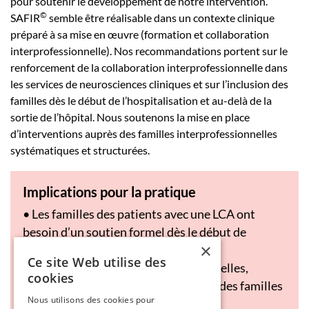
pour soutenir le développement de notre intervention.
©
SAFIR
semble être réalisable dans un contexte clinique
préparé à sa mise en œuvre (formation et collaboration
interprofessionnelle). Nos recommandations portent sur le
renforcement de la collaboration interprofessionnelle dans
les services de neurosciences cliniques et sur l’inclusion des
familles dès le début de l’hospitalisation et au-delà de la
sortie de l’hôpital. Nous soutenons la mise en place
d’interventions auprès des familles interprofessionnelles
systématiques et structurées.
Implications pour la pratique
• Les familles des patients avec une LCA ont
besoin d’un soutien formel dès le début de
×
l’hospitalisation.
Ce site Web utilise des
• Des interventions interprofessionnelles,
cookies
systématiques et structurées auprès des familles
Nous utilisons des cookies pour
devraient être développées.