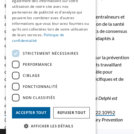
également des informations sur votre
grande variété de contextes sportifs.
utilisation de notre site avec nos
partenaires de publicité et d'analyse qui
Les athlètes, les cliniciens, les chercheurs, les entraîneurs et
peuvent les combiner avec d'autres
autres personnes impliquées dans la protection de la santé
informations que vous leur avez fournies ou
qu'ils ont collectées lors de votre utilisation
des athlètes pourront s’appuyer sur ces points de consensus
de leurs services.
Politique de
dans leur travail, afin de fournir des conseils adaptés à
confidentialité
chaque sport et à chaque poste de jeu.
STRICTEMENT NÉCESSAIRES
La Déclaration de consensus de Berne 2022 sur la prévention
des blessures d’épaule élaborée par les experts travaillant
PERFORMANCE
dans de nombreux sports peut servir de modèle pour
CIBLAGE
développer des conseils supplémentaires spécifiques et de
nouveaux consensus à l’avenir.
FONCTIONNALITÉ
NON CLASSIFIÉS
Une liste d’exemples d’exercices issue de l’enquête Delphi est
disponible sur :
https://www.jospt.org/doi/10.2519/jospt.2022.10952
ACCEPTER TOUT
REFUSER TOUT
(Appendix A Exercise Recommendations for Injury Prevention
AFFICHER LES DÉTAILS
and Rehabilitation from the Delphi Survey)