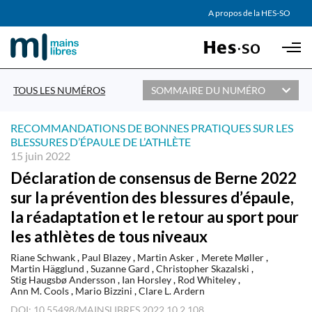
AGENDA
A propos de la HES-SO
Skip to main content
PARTENAIRES
TOUS LES NUMÉROS
SOMMAIRE DU NUMÉRO
RECOMMANDATIONS DE BONNES PRATIQUES SUR LES
BLESSURES D’ÉPAULE DE L’ATHLÈTE
15 juin 2022
Déclaration de consensus de Berne 2022
sur la prévention des blessures d’épaule,
la réadaptation et le retour au sport pour
les athlètes de tous niveaux
Riane Schwank
Paul Blazey
Martin Asker
Merete Møller
Martin Hägglund
Suzanne Gard
Christopher Skazalski
Stig Haugsbø Andersson
Ian Horsley
Rod Whiteley
Ann M. Cools
Mario Bizzini
Clare L. Ardern
DOI: 10.55498/MAINSLIBRES.2022.10.2.108