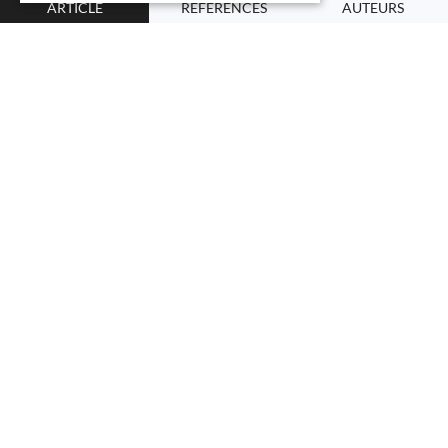
ARTICLE
RÉFÉRENCES
AUTEURS
Auteurs
Riane Schwank
Paul Blazey
Martin Asker
Merete Møller
Martin Hägglund
Suzanne Gard
Chargée de cours, Haute école de santé Genève, HES-SO
Haute école spécialisée de Suisse occidentale
Christopher Skazalski
Stig Haugsbø Andersson
Ian Horsley