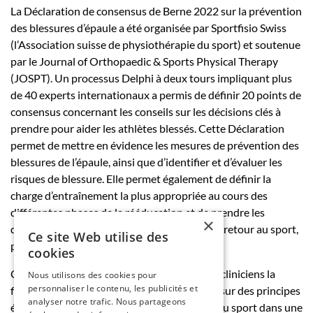
La Déclaration de consensus de Berne 2022 sur la prévention
des blessures d’épaule a été organisée par Sportfisio Swiss
(l’Association suisse de physiothérapie du sport) et soutenue
par le Journal of Orthopaedic & Sports Physical Therapy
(JOSPT). Un processus Delphi à deux tours impliquant plus
de 40 experts internationaux a permis de définir 20 points de
consensus concernant les conseils sur les décisions clés à
prendre pour aider les athlètes blessés. Cette Déclaration
permet de mettre en évidence les mesures de prévention des
blessures de l’épaule, ainsi que d’identifier et d’évaluer les
risques de blessure. Elle permet également de définir la
charge d’entraînement la plus appropriée au cours des
différentes phases de la rééducation et de prendre les
×
décisions les plus sûres pour l’athlète lors du retour au sport,
Ce site Web utilise des
puis à la compétition.
cookies
Cette déclaration est conçue pour offrir aux cliniciens la
Nous utilisons des cookies pour
personnaliser le contenu, les publicités et
flexibilité d’appliquer des approches basées sur des principes
analyser notre trafic. Nous partageons
éprouvés pour gérer le processus de retour au sport dans une