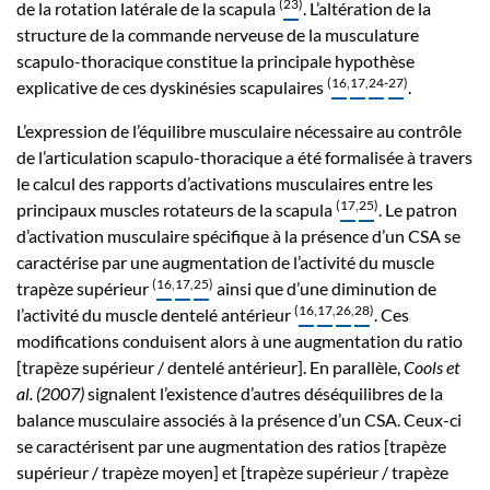
(
23
)
de la rotation latérale de la scapula
. L’altération de la
structure de la commande nerveuse de la musculature
scapulo-thoracique constitue la principale hypothèse
(
16
,
17
,
24
-
27
)
explicative de ces dyskinésies scapulaires
.
L’expression de l’équilibre musculaire nécessaire au contrôle
de l’articulation scapulo-thoracique a été formalisée à travers
le calcul des rapports d’activations musculaires entre les
(
17
,
25
)
principaux muscles rotateurs de la scapula
. Le patron
d’activation musculaire spécifique à la présence d’un CSA se
caractérise par une augmentation de l’activité du muscle
(
16
,
17
,
25
)
trapèze supérieur
ainsi que d’une diminution de
(
16
,
17
,
26
,
28
)
l’activité du muscle dentelé antérieur
. Ces
modifications conduisent alors à une augmentation du ratio
[trapèze supérieur / dentelé antérieur]. En parallèle,
Cools et
al. (2007)
signalent l’existence d’autres déséquilibres de la
balance musculaire associés à la présence d’un CSA. Ceux-ci
se caractérisent par une augmentation des ratios [trapèze
supérieur / trapèze moyen] et [trapèze supérieur / trapèze