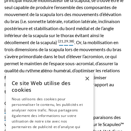
principal muscle mobilisateur de la scapula, se trouve être le
seul capable de produire l’ensemble des composantes de
mouvement de la scapula lors des mouvements d’élévation
du bras (i.e. sonnette latérale, rotation latérale, inclinaison
postérieure et stabilisation du bord médial et de l’angle
inférieur de la scapula sur le thorax évitant ainsi le
(
21
,
29
,
38
)
décollement de la scapula)
. Or, la mobilisation en
trois dimensions de la scapula lors de mouvements du bras
s’avère primordiale dans le but d’élever l’acromion, ce qui
permet le maintien de l’espace sous-acromial, d’assurer la
qualité du rythme gléno-huméral, d’optimiser les relations
×
force-longueur du deltoïde ou encore de maximiser
Ce site Web utilise des
l’amplitude de mouvement de l’humérus par rapport au
cookies
(
17
,
38
,
39
)
thorax
.
Nous utilisons des cookies pour
Concernant les ratios d’activation
personnaliser le contenu, les publicités et
images\ML_2_2015_45_inline14.jpg
et
analyser notre trafic. Nous partageons
également des informations sur votre
images\ML_2_2015_45_inline15.jpg
, les comparaisons des
utilisation de notre site avec nos
valeurs obtenues lors du travail en traction sur le Scapuleo™
partenaires de publicité et d'analyse qui