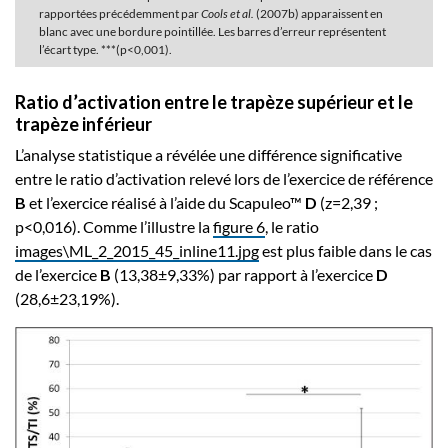
rapportées précédemment par
Cools et al.
(2007b) apparaissent en
blanc avec une bordure pointillée. Les barres d’erreur représentent
l’écart type. ***(p<0,001).
Ratio d’activation entre le trapèze supérieur et le
trapèze inférieur
L’analyse statistique a révélée une différence significative
entre le ratio d’activation relevé lors de l’exercice de référence
B
et l’exercice réalisé à l’aide du Scapuleo™
D
(z=2,39 ;
p<0,016). Comme l’illustre la
figure 6
, le ratio
images\ML_2_2015_45_inline11.jpg
est plus faible dans le cas
de l’exercice
B
(13,38±9,33%) par rapport à l’exercice
D
(28,6±23,19%).