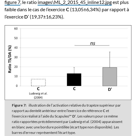
figure 7
, le ratio
images\ML_2_2015_45_inline12.jpg
est plus
faible dans le cas de l’exercice
C
(13,05±6,34%) par rapport à
l’exercice
D
’ (19,37±16,23%).
Figure 7:
illustration de l’activation relative du trapèze supérieur par
rapport au dentelé antérieur entre l’exercice de référence
C
et
l’exercice réalisé à l’aide du Scapuleo™
D’
. Les valeurs pour ce même
ratio rapportées précédemment par
Ludewig et al.
(2004) apparaissent
en blanc avec une bordure pointillée (écart type non disponible). Les
barres d’erreur représentent l’écart type.