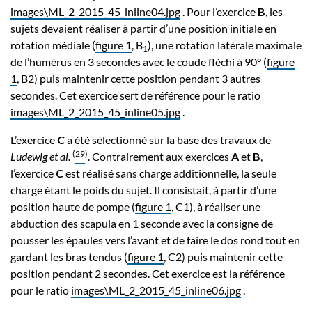
images\ML_2_2015_45_inline04.jpg
. Pour l’exercice
B
, les
sujets devaient réaliser à partir d’une position initiale en
rotation médiale (
figure 1
, B
), une rotation latérale maximale
1
de l’humérus en 3 secondes avec le coude fléchi à 90° (
figure
1
, B2) puis maintenir cette position pendant 3 autres
secondes. Cet exercice sert de référence pour le ratio
images\ML_2_2015_45_inline05.jpg
.
L’exercice
C
a été sélectionné sur la base des travaux de
(
29
)
Ludewig et al.
. Contrairement aux exercices
A
et
B
,
l’exercice
C
est réalisé sans charge additionnelle, la seule
charge étant le poids du sujet. Il consistait, à partir d’une
position haute de pompe (
figure 1
, C1), à réaliser une
abduction des scapula en 1 seconde avec la consigne de
pousser les épaules vers l’avant et de faire le dos rond tout en
gardant les bras tendus (
figure 1
, C2) puis maintenir cette
position pendant 2 secondes. Cet exercice est la référence
pour le ratio
images\ML_2_2015_45_inline06.jpg
.