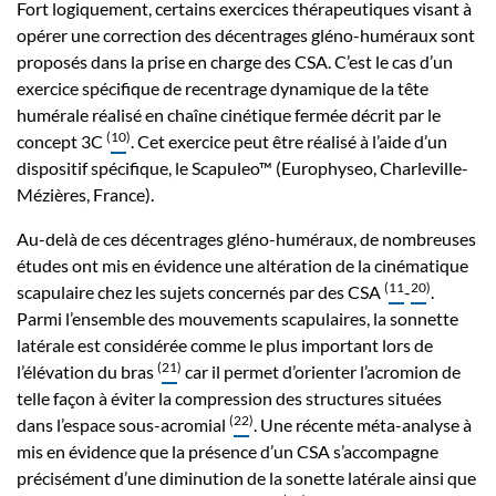
Fort logiquement, certains exercices thérapeutiques visant à
opérer une correction des décentrages gléno-huméraux sont
proposés dans la prise en charge des CSA. C’est le cas d’un
exercice spécifique de recentrage dynamique de la tête
humérale réalisé en chaîne cinétique fermée décrit par le
(
10
)
concept 3C
. Cet exercice peut être réalisé à l’aide d’un
dispositif spécifique, le Scapuleo™ (Europhyseo, Charleville-
Mézières, France).
Au-delà de ces décentrages gléno-huméraux, de nombreuses
études ont mis en évidence une altération de la cinématique
(
11
20
)
scapulaire chez les sujets concernés par des CSA
-
.
Parmi l’ensemble des mouvements scapulaires, la sonnette
latérale est considérée comme le plus important lors de
(
21
)
l’élévation du bras
car il permet d’orienter l’acromion de
telle façon à éviter la compression des structures situées
(
22
)
dans l’espace sous-acromial
. Une récente méta-analyse à
mis en évidence que la présence d’un CSA s’accompagne
précisément d’une diminution de la sonette latérale ainsi que