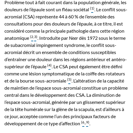
Problème tout à fait courant dans la population générale, les
(
1
)
douleurs de l’épaule sont un fléau sociétal
. Le conflit sous-
acromial (CSA) représente 44 à 60 % de l’ensemble des
consultations pour des douleurs de l’épaule, à ce titre, il est
considéré comme la principale pathologie dans cette région
(
2
,
3
)
anatomique
. Introduite par
Neer
dès 1972 sous le terme
de subacromial impingement syndrome, le conflit sous-
acromial décrit un ensemble de conditions susceptibles
d’entraîner une douleur dans les régions antérieur et antéro-
(
4
)
supérieur de l’épaule
. Le CSA peut également être défini
comme une lésion symptomatique de la coiffe des rotateurs
(
5
)
et de la bourse sous-acromiale
. L’altération de la capacité
de maintien de l’espace sous-acromial constitue un problème
central dans le développement des CSA. La diminution de
l’espace sous-acromial, générée par un glissement supérieur
de la tête humérale sur la glène de la scapula, est d’ailleurs à
ce jour, acceptée comme l’un des principaux facteurs de
(
6
9
)
développement de ce type d’affection
-
.