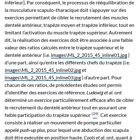
inférieur]. Par conséquent, le processus de rééquilibration de
la musculature scapulo-tharacique doit s’appuyer sur des
exercices permettant de cibler le recrutement des muscles
dentelé antérieur, trapèze moyen et trapèze inférieur, tout en
limitant l’activation du muscle trapèze supérieur. Autrement
dit, la réalisation des exercices doit être associée à une faible
valeur des ratios calculés entre le trapèze supérieur et le
dentelé antérieur (i.e.
images\ML_2_2015_45_inline01.jpg
)
d’une part, ainsi qu’entre les différents chefs du trapèze (i.e.
images\ML_2_2015_45_inline02.jpg
et
images\ML_2_2015_45_inline03.jpg
) d’autre part. Pour
chacun de ces ratios, de précédentes études ont permis
d’identifier des exercices de référence.
Ludewig et al.
ont
déterminé un exercice particulièrement efficace afin de cibler
le recrutement du dentelé antérieur tout en assurant une
(
29
)
faible participation du trapèze supérieur
. Cet exercice
consiste à réaliser un mouvement de pompe particulier
appelé
push-up plus,
pour lequel une abduction des scapula
doit être exécutée en position haute.
Cools et al.
ont, quant à