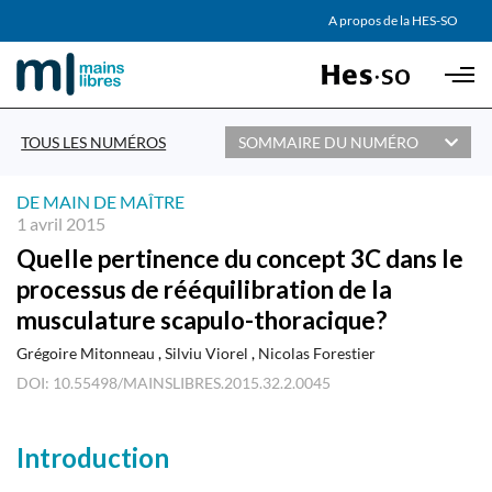
AGENDA
A propos de la HES-SO
Skip to main content
PARTENAIRES
TOUS LES NUMÉROS
SOMMAIRE DU NUMÉRO
DE MAIN DE MAÎTRE
1 avril 2015
Quelle pertinence du concept 3C dans le
processus de rééquilibration de la
musculature scapulo-thoracique?
Grégoire Mitonneau
Silviu Viorel
Nicolas Forestier
DOI: 10.55498/MAINSLIBRES.2015.32.2.0045
Introduction