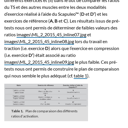
différents exercices et (ii) dans le but de comparer les ratios
du TS et des autres muscles entre les deux modalités
d’exercice réalisé à l’aide du Scapuleo™ (
D
et
D’
) et les
exercices de référence (
A
,
B
et
C
). Les résultats issus de pré-
tests nous ont permis de déterminer de faibles valeurs des
ratios
images\ML_2_2015_45_inline07.jpg
et
images\ML_2_2015_45_inline08.jpg
lors du travail en
traction (i.e. exercice
D
) alors que l’exercice en compression
(i.e. exercice
D’
) était associé au ratio
images\ML_2_2015_45_inline09.jpg
le plus faible. Ces pré-
tests nous ont permis de construire le plan de comparaison
qui nous semble le plus adéquat (cf.
table 1
).
Table 1.
Plan de comparaison des différents
ratios d’activation.