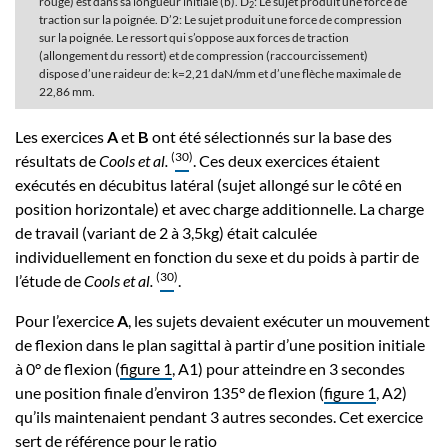
rouge) est dans sa longueur initiale (b). D
: Le sujet produit une force de
2
traction sur la poignée. D’2: Le sujet produit une force de compression
sur la poignée. Le ressort qui s’oppose aux forces de traction
(allongement du ressort) et de compression (raccourcissement)
dispose d’une raideur de: k=2,21 daN/mm et d’une flèche maximale de
22,86 mm.
Les exercices
A
et
B
ont été sélectionnés sur la base des
(
30
)
résultats de
Cools et al.
. Ces deux exercices étaient
exécutés en décubitus latéral (sujet allongé sur le côté en
position horizontale) et avec charge additionnelle. La charge
de travail (variant de 2 à 3,5kg) était calculée
individuellement en fonction du sexe et du poids à partir de
(
30
)
l’étude de
Cools et al.
.
Pour l’exercice
A
, les sujets devaient exécuter un mouvement
de flexion dans le plan sagittal à partir d’une position initiale
à 0° de flexion (
figure 1
, A1) pour atteindre en 3 secondes
une position finale d’environ 135° de flexion (
figure 1
, A2)
qu’ils maintenaient pendant 3 autres secondes. Cet exercice
sert de référence pour le ratio