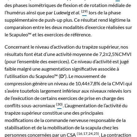
des phases isométriques de flexion et de rotation médiale de
(
29
)
l’humérus ainsi que par
Ludewig et al.
lors de la phase
supplémentaire de push-up plus. Ce résultat rend légitime la
comparaison entre les deux modalités d’exercice réalisées sur
le Scapuleo™ et les exercices de référence.
Concernant le niveau d’activation du trapèze supérieur, nos
résultats font état d’une activité moyenne de 7,2±2,5%CMVI
(pour l’ensemble des exercices). Ce niveau d’activité est jugé
faible malgré une augmentation significative associée à
l’utilisation du Scapuleo™ (
D’
). Le mouvement de
compression génère un niveau de 10,44±7,8% de la CMVi qui
s’avère toutefois largement inférieur aux niveaux relevés lors
de l’exécution de certains exercices de prise en charge des
(
30
)
conflits sous-acromiaux
. L’augmentation de l’activité du
trapèze supérieur constitue une des principales
modifications de la commande nerveuse responsable de la
stabilisation et de la mobilisation de la scapula chez les
(
16
,
17
,
24
,
25
)
personnes concernées par un CSA
. La contraction