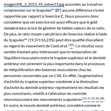
images\ML_2_2015_45_inline13.jpg
associées au travail en
compression sur le Scapuleo™ (
D’
) aucune différence n’a été
rapportée par rapport à l’exercice
C
. Nous pouvons donc
considérer que cet exercice est aussi efficace que le
gold-
standard
dans le but de générer de faibles valeurs de ce ratio.
De plus, le ratio moyen calculé lors de l’exercice réalisé à l’aide
du Scapuleo™ (19,37±16,23%) peut être qualifié d’excellent
(
30
)
au regard du classement de
Cools et al.
. Ce résultat nous
semble d’autant plus intéressant que la restauration de
l’équilibre musculaire entre le trapèze supérieur et le dentelé
antérieur est sûrement la plus importante dans le processus
de rééquilibration des balances musculaires chez les
personnes concernées par un CSA. En effet, l’augmentation
d’activité du trapèze supérieur combinée à la diminution
d’activité du dentelé antérieur représentent les résultats les
plus consistants, relatifs à l’altération du contrôle
(
16
,
17
,
25
,
26
,
28
)
neuromusculaire des mouvements scapulaires
.
En outre, le muscle dentelé antérieur, considéré comme le