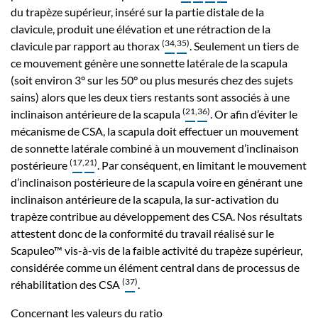
du trapèze supérieur, inséré sur la partie distale de la
clavicule, produit une élévation et une rétraction de la
(
34
,
35
)
clavicule par rapport au thorax
. Seulement un tiers de
ce mouvement génère une sonnette latérale de la scapula
(soit environ 3° sur les 50° ou plus mesurés chez des sujets
sains) alors que les deux tiers restants sont associés à une
(
21
,
36
)
inclinaison antérieure de la scapula
. Or afin d’éviter le
mécanisme de CSA, la scapula doit effectuer un mouvement
de sonnette latérale combiné à un mouvement d’inclinaison
(
17
,
21
)
postérieure
. Par conséquent, en limitant le mouvement
d’inclinaison postérieure de la scapula voire en générant une
inclinaison antérieure de la scapula, la sur-activation du
trapèze contribue au développement des CSA. Nos résultats
attestent donc de la conformité du travail réalisé sur le
Scapuleo™ vis-à-vis de la faible activité du trapèze supérieur,
considérée comme un élément central dans de processus de
(
37
)
réhabilitation des CSA
.
Concernant les valeurs du ratio