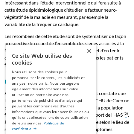
intéressant dans l'étude interventionnelle qui fera suite à
cette étude épidémiologique d'étudier le facteur neuro-
végétatif de la maladie en mesurant, par exemple la
variabilité de la fréquence cardiaque.
Les retombées de cette étude sont de systématiser de façon
prospective le recueil de l’ensemble des signes associés à la
×
fibromyalgie selon une grille de critères type et d’en tenir
Ce site Web utilise des
compte dans la prise en charge globale de tous les patients
cookies
fibromyalgiques.
Nous utilisons des cookies pour
personnaliser le contenu, les publicités et
Conclusion
analyser notre trafic. Nous partageons
également des informations sur votre
A l’issue de cette étude épidémiologique, il est constaté que
utilisation de notre site avec nos
la population du service de rhumatologie du CHU de Caen ne
partenaires de publicité et d'analyse qui
peuvent les combiner avec d'autres
présente pas les mêmes caractéristiques que la population
informations que vous leur avez fournies ou
(
2
)
française fibromyalgique de référence du rapport de l’HAS
,
qu'ils ont collectées lors de votre utilisation
à l’exception de l’âge. La prise en charge diffère selon le lieu de
de leurs services.
Politique de
suivi du patient fibromyalgique. Certains symptômes
confidentialité