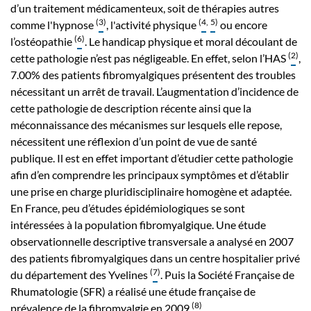
d’un traitement médicamenteux, soit de thérapies autres
(
3
)
(
4
,
5
)
comme l'hypnose
, l'activité physique
ou encore
(
6
)
l’ostéopathie
. Le handicap physique et moral découlant de
(
2
)
cette pathologie n’est pas négligeable. En effet, selon l’HAS
,
7.00% des patients fibromyalgiques présentent des troubles
nécessitant un arrêt de travail. L’augmentation d’incidence de
cette pathologie de description récente ainsi que la
méconnaissance des mécanismes sur lesquels elle repose,
nécessitent une réflexion d’un point de vue de santé
publique. Il est en effet important d’étudier cette pathologie
afin d’en comprendre les principaux symptômes et d’établir
une prise en charge pluridisciplinaire homogène et adaptée.
En France, peu d’études épidémiologiques se sont
intéressées à la population fibromyalgique. Une étude
observationnelle descriptive transversale a analysé en 2007
des patients fibromyalgiques dans un centre hospitalier privé
(
7
)
du département des Yvelines
. Puis la Société Française de
Rhumatologie (SFR) a réalisé une étude française de
(
8
)
prévalence de la fibromyalgie en 2009
.