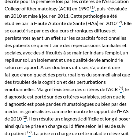
décrite pour la première fois par les critères de l'Association
(
1
)
College of Rheumatology (ACR) en 1990
, puis réévaluée
en 2010 et mise à jour en 2011. Cette pathologie a été
(
2
)
étudiée par la Haute Autorité de Santé (HAS) en 2010
. Elle
se caractérise par des douleurs chroniques diffuses et
persistantes ayant un effet sur les capacités fonctionnelles
des patients ce qui entraîne des répercussions familiales et
sociales, avec des difficultés à se maintenir dans l’emploi, un
repli sur soi, un isolement et une qualité de vie amoindrie
selon ce rapport. A ces douleurs diffuses, s’ajoutent une
fatigue chronique et des perturbations du sommeil ainsi que
des troubles de la cognition et des perturbations
(
1
)
émotionnelles. Malgré l’existence des critères de l’ACR
, le
diagnostic est porté sur des critères variables, selon que le
diagnostic est posé par des rhumatologues ou bien par des
médecins généralistes comme le montre le rapport de l’HAS
(
2
)
de 2010
. Il en résulte un diagnostic difficile et long à poser
ainsi qu’une prise en charge qui diffère selon le lieu de suivi
(
2
)
du patient
. La prise en charge de cette maladie relève soit