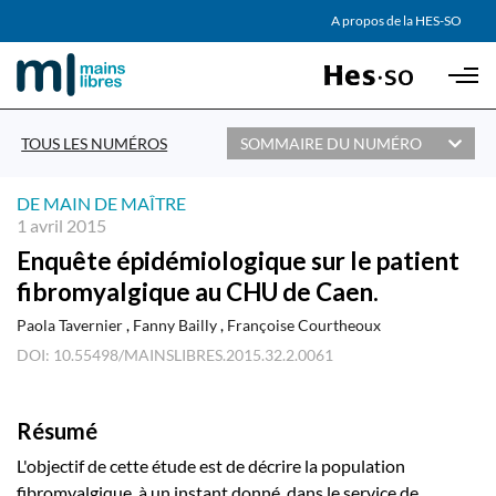
AGENDA
A propos de la HES-SO
Skip to main content
PARTENAIRES
TOUS LES NUMÉROS
SOMMAIRE DU NUMÉRO
DE MAIN DE MAÎTRE
1 avril 2015
Enquête épidémiologique sur le patient
fibromyalgique au CHU de Caen.
Paola Tavernier
Fanny Bailly
Françoise Courtheoux
DOI: 10.55498/MAINSLIBRES.2015.32.2.0061
Résumé
L'objectif de cette étude est de décrire la population
fibromyalgique, à un instant donné, dans le service de