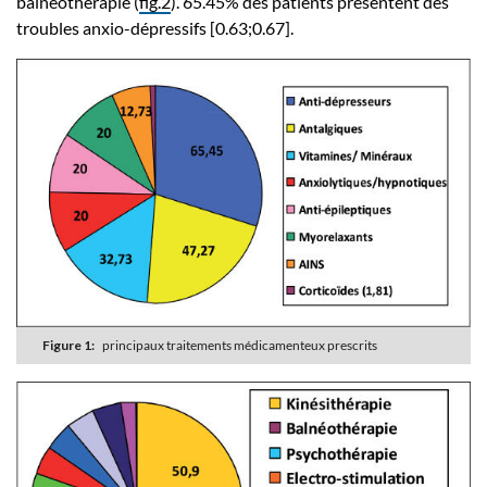
balnéothérapie (
fig.2
). 65.45% des patients présentent des
troubles anxio-dépressifs [0.63;0.67].
Figure 1:
principaux traitements médicamenteux prescrits