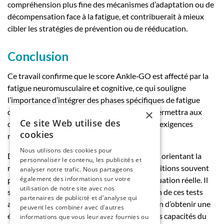
compréhension plus fine des mécanismes d’adaptation ou de
décompensation face à la fatigue, et contribuerait à mieux
cibler les stratégies de prévention ou de rééducation.
Conclusion
Ce travail confirme que le score Ankle‑GO est affecté par la
fatigue neuromusculaire et cognitive, ce qui souligne
l’importance d’intégrer des phases spécifiques de fatigue
dans les programmes de rééducation. Cela permettra aux
×
Ce site Web utilise des
cliniciens de mieux préparer les patients aux exigences
cookies
réelles du retour au sport.
Nous utilisons des cookies pour
De plus, la majorité des évaluations cliniques orientant la
personnaliser le contenu, les publicités et
reprise sportive sont réalisées dans des conditions souvent
analyser notre trafic. Nous partageons
également des informations sur votre
plus favorables que celles rencontrées en situation réelle. Il
utilisation de notre site avec nos
serait donc pertinent d’envisager la passation de ces tests
partenaires de publicité et d'analyse qui
après un protocole induisant de la fatigue afin d’obtenir une
peuvent les combiner avec d'autres
évaluation plus complète et fonctionnelle des capacités du
informations que vous leur avez fournies ou