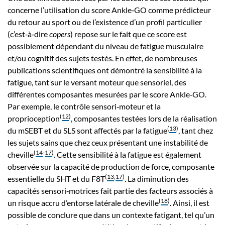
concerne l’utilisation du score Ankle‑GO comme prédicteur
du retour au sport ou de l’existence d’un profil particulier
(c’est‑à‑dire
copers
) repose sur le fait que ce score est
possiblement dépendant du niveau de fatigue musculaire
et/ou cognitif des sujets testés. En effet, de nombreuses
publications scientifiques ont démontré la sensibilité à la
fatigue, tant sur le versant moteur que sensoriel, des
différentes composantes mesurées par le score Ankle‑GO.
Par exemple, le contrôle sensori‑moteur et la
(
12
)
proprioception
, composantes testées lors de la réalisation
(
13
)
du mSEBT et du SLS sont affectés par la fatigue
, tant chez
les sujets sains que chez ceux présentant une instabilité de
(
14
‑
17
)
cheville
. Cette sensibilité à la fatigue est également
observée sur la capacité de production de force, composante
(
13
,
17
)
essentielle du SHT et du F8T
. La diminution des
capacités sensori‑motrices fait partie des facteurs associés à
(
18
)
un risque accru d’entorse latérale de cheville
. Ainsi, il est
possible de conclure que dans un contexte fatigant, tel qu’un