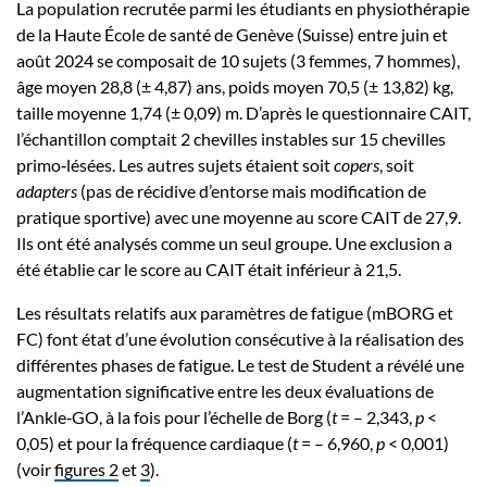
La population recrutée parmi les étudiants en physiothérapie
de la Haute École de santé de Genève (Suisse) entre juin et
août 2024 se composait de 10 sujets (3 femmes, 7 hommes),
âge moyen 28,8 (± 4,87) ans, poids moyen 70,5 (± 13,82) kg,
taille moyenne 1,74 (± 0,09) m. D’après le questionnaire CAIT,
l’échantillon comptait 2 chevilles instables sur 15 chevilles
primo‑lésées. Les autres sujets étaient soit
copers
, soit
adapters
(pas de récidive d’entorse mais modification de
pratique sportive) avec une moyenne au score CAIT de 27,9.
Ils ont été analysés comme un seul groupe. Une exclusion a
été établie car le score au CAIT était inférieur à 21,5.
Les résultats relatifs aux paramètres de fatigue (mBORG et
FC) font état d’une évolution consécutive à la réalisation des
différentes phases de fatigue. Le test de Student a révélé une
augmentation significative entre les deux évaluations de
l’Ankle‑GO, à la fois pour l’échelle de Borg (
t
= – 2,343,
p
<
0,05) et pour la fréquence cardiaque (
t
= – 6,960,
p
< 0,001)
(voir
figures 2
et
3
).