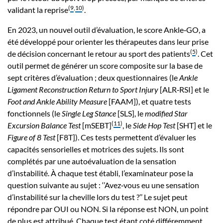
(
9
,
10
)
validant la reprise
.
En 2023, un nouvel outil d’évaluation, le score Ankle‑GO, a
été développé pour orienter les thérapeutes dans leur prise
(
5
)
de décision concernant le retour au sport des patients
. Cet
outil permet de générer un score composite sur la base de
sept critères d’évaluation ; deux questionnaires (le
Ankle
Ligament Reconstruction Return to Sport Injury
[ALR‑RSI] et le
Foot and Ankle Ability Measure
[FAAM]), et quatre tests
fonctionnels (le
Single Leg Stance
[SLS], le
modified Star
(
11
)
Excursion Balance Test
[mSEBT]
, le
Side Hop Test
[SHT] et le
Figure of 8 Test
[F8T]). Ces tests permettent d’évaluer les
capacités sensorielles et motrices des sujets. Ils sont
complétés par une autoévaluation de la sensation
d’instabilité. À chaque test établi, l’examinateur pose la
question suivante au sujet : ‘’Avez‑vous eu une sensation
d’instabilité sur la cheville lors du test ?’’ Le sujet peut
répondre par OUI ou NON. Si la réponse est NON, un point
de plus est attribué. Chaque test étant coté différemment