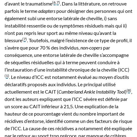
(
6
,
7
)
d’avant le traumatisme
. Dans la littérature, on retrouve
parfois le terme
adapters
pour désigner des personnes qui ont
également subi une entorse latérale de cheville, i) sans
instabilité ressentie ou de symptômes résiduels mais qui ii)
n’ont pas repris leur sport au même niveau qu’avant la
(
7
)
blessure
. Toutefois, malgré l’existence de ce type de profil, il
s’avère que pour 70 % des individus,
non‑copers
par
conséquence, une entorse latérale de cheville s’accompagne
de séquelles résiduelles qui à terme peuvent conduire à
l’instauration d’une instabilité chronique de la cheville (ICC)
(
1
)
. Le niveau d’ICC est notamment évalué au moyen d’outils
déclaratifs proposés aux individus. Le principal utilisé
(
8
)
actuellement est le CAIT (
Cumberland Ankle Instability Tool
)
,
dont les auteurs expliquent que l’ICC sévère est définie par
un score au CAIT inférieur à 21,5. Une explication de la
hauteur de ce pourcentage vient du nombre important de
récidives d’entorse, identifié comme un des facteurs de risque
de l’ICC. La cause de ces récidives a notamment été expliquée
par le retour au sport trop précoce, par manque de critères