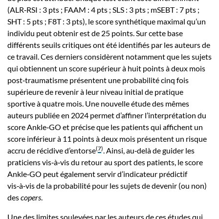
(ALR‑RSI : 3 pts ; FAAM : 4 pts ; SLS : 3 pts ; mSEBT : 7 pts ;
SHT : 5 pts ; F8T : 3 pts), le score synthétique maximal qu’un
individu peut obtenir est de 25 points. Sur cette base
différents seuils critiques ont été identifiés par les auteurs de
ce travail. Ces derniers considèrent notamment que les sujets
qui obtiennent un score supérieur à huit points à deux mois
post‑traumatisme présentent une probabilité cinq fois
supérieure de revenir à leur niveau initial de pratique
sportive à quatre mois. Une nouvelle étude des mêmes
auteurs publiée en 2024 permet d’affiner l’interprétation du
score Ankle‑GO et précise que les patients qui affichent un
score inférieur à 11 points à deux mois présentent un risque
(
7
)
accru de récidive d’entorse
. Ainsi, au‑delà de guider les
praticiens vis‑à‑vis du retour au sport des patients, le score
Ankle‑GO peut également servir d’indicateur prédictif
vis‑à‑vis de la probabilité pour les sujets de devenir (ou non)
des
copers
.
Une des limites soulevées par les auteurs de ces études qui