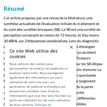
Résumé
Cet article propose, par une revue de la littérature, une
synthèse actualisée de l’évaluation initiale du traitement et
du suivi des surdités brusques (SB). La SB est une surdité de
perception survenant en moins de 72 heures, et d’au moins
30 dBHL sur 3 fréquences consécutives. Lors du diagnostic
×
clinique, le bilan étiologique vise à dépister les étiologies
Ce site Web utilise des
connues comme un traumatisme acoustique, un accident
cookies
vasculaire ou un neurinome de l’acoustique. Plusieurs
hypothèses physiopathologiques existent pour les SB idiopa-
Nous utilisons des cookies pour
personnaliser le contenu, les publicités et
thiques : virale, vasculaire, pressionnelle et auto-immune. Le
analyser notre trafic. Nous partageons
traitement est controversé vu la récupération spontanée
également des informations sur votre
fréquente, néanmoins la corticothérapie reste largement
utilisation de notre site avec nos
acceptée. Le pronostic dépend de la sévérité de la perte
partenaires de publicité et d'analyse qui
peuvent les combiner avec d'autres
auditive, l’âge, les vertiges et la forme de la courbe
informations que vous leur avez fournies ou
audiométrique. En cas de séquelles auditives, différentes
qu'ils ont collectées lors de votre utilisation
options de réhabilitation auditive sont disponibles.
de leurs services.
Politique de