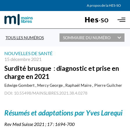
AGENDA
A propos de la HES-SO
Skip to main content
PARTENAIRES
TOUS LES NUMÉROS
SOMMAIRE DU NUMÉRO
NOUVELLES DE SANTÉ
15 décembre 2021
Surdité brusque : diagnostic et prise en
charge en 2021
Edwige Gombert
Mercy George
Raphaël Maire
Pierre Guilcher
DOI: 10.55498/MAINSLIBRES.2021.38.4.0278
Résumés et adaptations par Yves Larequi
Rev Med Suisse 2021 ; 17 : 1694-700