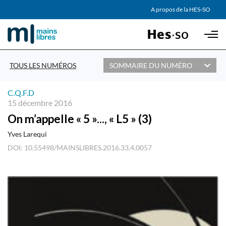
AGENDA
A propos de la HES-SO
Skip to main content
PARTENAIRES
TOUS LES NUMÉROS
SOMMAIRE DU NUMÉRO
C.Q.F.D
15 décembre 2016
On m’appelle « 5 »..., « L5 » (3)
Yves Larequi
DOI: 10.55498/MAINSLIBRES.2016.33.4.0057