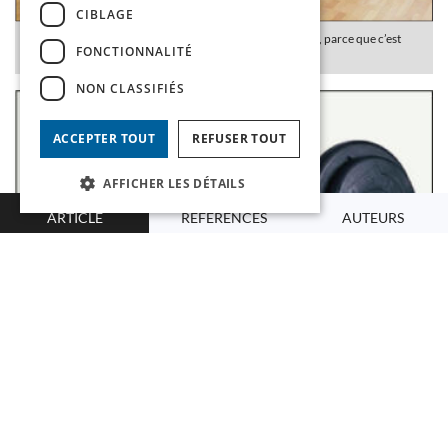
CIBLAGE
Sur cette photo, vous ne « Le » voyez pas, moi non plus, parce que c’est
FONCTIONNALITÉ
lui qui a pris la photo.
NON CLASSIFIÉS
ACCEPTER TOUT
REFUSER TOUT
AFFICHER LES DÉTAILS
ARTICLE
RÉFÉRENCES
AUTEURS