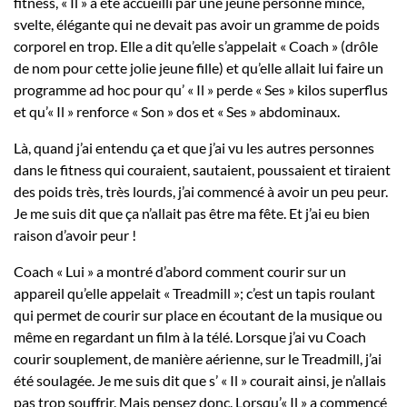
fitness, « Il » a été accueilli par une jeune personne mince,
svelte, élégante qui ne devait pas avoir un gramme de poids
corporel en trop. Elle a dit qu’elle s’appelait « Coach » (drôle
de nom pour cette jolie jeune fille) et qu’elle allait lui faire un
programme ad hoc pour qu’ « Il » perde « Ses » kilos superflus
et qu’« Il » renforce « Son » dos et « Ses » abdominaux.
Là, quand j’ai entendu ça et que j’ai vu les autres personnes
dans le fitness qui couraient, sautaient, poussaient et tiraient
des poids très, très lourds, j’ai commencé à avoir un peu peur.
Je me suis dit que ça n’allait pas être ma fête. Et j’ai eu bien
raison d’avoir peur !
Coach « Lui » a montré d’abord comment courir sur un
appareil qu’elle appelait « Treadmill »; c’est un tapis roulant
qui permet de courir sur place en écoutant de la musique ou
même en regardant un film à la télé. Lorsque j’ai vu Coach
courir souplement, de manière aérienne, sur le Treadmill, j’ai
été soulagée. Je me suis dit que s’ « Il » courait ainsi, je n’allais
pas trop souffrir. Mais pensez donc. Lorsqu’« Il » a commencé