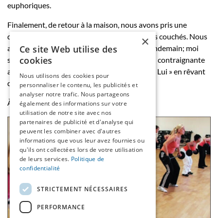
euphoriques.
Finalement, de retour à la maison, nous avons pris une
douche bien méritée, puis nous nous sommes couchés. Nous
×
Ce site Web utilise des
avons dormi du sommeil du juste jusqu’au lendemain; moi
cookies
soulagée dans cette position horizontale peu contraignante
avec seulement 25% du poids de son corps; « Lui » en rêvant
Nous utilisons des cookies pour
de Coach...
personnaliser le contenu, les publicités et
analyser notre trafic. Nous partageons
À suivre...
également des informations sur votre
utilisation de notre site avec nos
partenaires de publicité et d'analyse qui
peuvent les combiner avec d'autres
informations que vous leur avez fournies ou
qu'ils ont collectées lors de votre utilisation
de leurs services.
Politique de
confidentialité
STRICTEMENT NÉCESSAIRES
PERFORMANCE