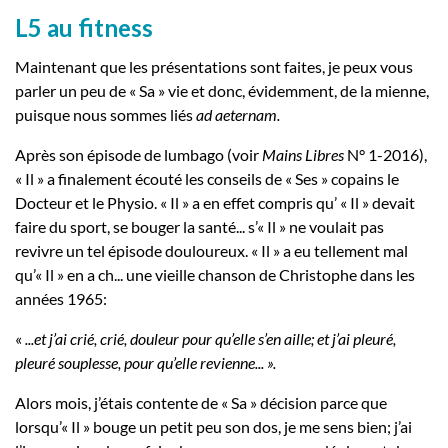
L5 au fitness
Maintenant que les présentations sont faites, je peux vous
parler un peu de « Sa » vie et donc, évidemment, de la mienne,
puisque nous sommes liés
ad aeternam.
Après son épisode de lumbago (voir
Mains Libres
N° 1-2016),
« Il » a finalement écouté les conseils de « Ses » copains le
Docteur et le Physio. « Il » a en effet compris qu’ « Il » devait
faire du sport, se bouger la santé... s’« Il » ne voulait pas
revivre un tel épisode douloureux. « Il » a eu tellement mal
qu’« Il » en a ch... une vieille chanson de Christophe dans les
années 1965:
«
...et j’ai crié, crié, douleur pour qu’elle s’en aille; et j’ai pleuré,
pleuré souplesse, pour qu’elle revienne... ».
Alors mois, j’étais contente de « Sa » décision parce que
lorsqu’« Il » bouge un petit peu son dos, je me sens bien; j’ai