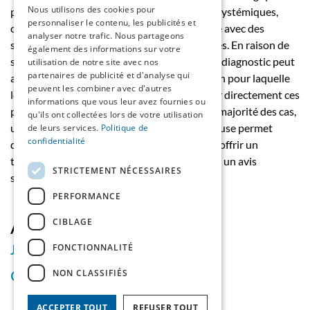
Nous utilisons des cookies pour
principales (causes génito-urinaires, causes systémiques,
personnaliser le contenu, les publicités et
causes potentiellement réversibles), chacune avec des
analyser notre trafic. Nous partageons
symptômes, causes et traitements spécifiques. En raison de
également des informations sur votre
sa présentation clinique parfois hybride, son diagnostic peut
utilisation de notre site avec nos
partenaires de publicité et d'analyse qui
apparaître au premier abord complexe, raison pour laquelle
peuvent les combiner avec d'autres
le praticien généraliste a tendance à adresser directement ces
informations que vous leur avez fournies ou
patientes au spécialiste. Cependant, dans la majorité des cas,
qu'ils ont collectées lors de votre utilisation
une première investigation simple et rigoureuse permet
de leurs services.
Politique de
confidentialité
d’orienter rapidement la prise en charge et d’offrir un
traitement initial adapté sans avoir recours à un avis
STRICTEMENT NÉCESSAIRES
spécialisé.
PERFORMANCE
CIBLAGE
Auteurs
FONCTIONNALITÉ
J. Renard
NON CLASSIFIÉS
C. E. Iselin
ACCEPTER TOUT
REFUSER TOUT