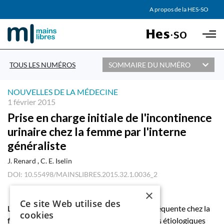
AGENDA
A propos de la HES-SO
Skip to main content
PARTENAIRES
TOUS LES NUMÉROS
SOMMAIRE DU NUMÉRO
NOUVELLES DE LA MÉDECINE
1 février 2015
Prise en charge initiale de l'incontinence
urinaire chez la femme par l'interne
généraliste
J. Renard
C. E. Iselin
DOI: 10.55498/MAINSLIBRES.2015.32.1.0036_2
×
Ce site Web utilise des
L’incontinence urinaire est une pathologie fréquente chez la
cookies
femme. Elle se subdivise en trois sous-classes étiologiques