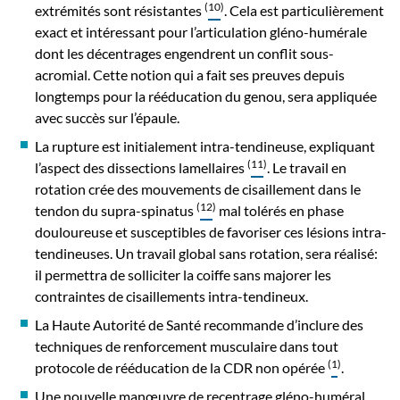
(
10
)
extrémités sont résistantes
. Cela est particulièrement
exact et intéressant pour l’articulation gléno-humérale
dont les décentrages engendrent un conflit sous-
acromial. Cette notion qui a fait ses preuves depuis
longtemps pour la rééducation du genou, sera appliquée
avec succès sur l’épaule.
La rupture est initialement intra-tendineuse, expliquant
(
11
)
l’aspect des dissections lamellaires
. Le travail en
rotation crée des mouvements de cisaillement dans le
(
12
)
tendon du supra-spinatus
mal tolérés en phase
douloureuse et susceptibles de favoriser ces lésions intra-
tendineuses. Un travail global sans rotation, sera réalisé:
il permettra de solliciter la coiffe sans majorer les
contraintes de cisaillements intra-tendineux.
La Haute Autorité de Santé recommande d’inclure des
techniques de renforcement musculaire dans tout
(
1
)
protocole de rééducation de la CDR non opérée
.
Une nouvelle manœuvre de recentrage gléno-huméral