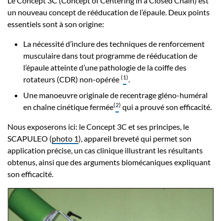
Le Concept 3C (Concept of Centering in a Closed Chain) est
un nouveau concept de rééducation de l’épaule. Deux points
essentiels sont à son origine:
La nécessité d’inclure des techniques de renforcement
musculaire dans tout programme de rééducation de
l’épaule atteinte d’une pathologie de la coiffe des
(
1
)
rotateurs (CDR) non-opérée
.
Une manoeuvre originale de recentrage gléno-huméral
(
2
)
en chaîne cinétique fermée
qui a prouvé son efficacité.
Nous exposerons ici: le Concept 3C et ses principes, le
SCAPULEO (
photo 1
), appareil breveté qui permet son
application précise, un cas clinique illustrant les résultants
obtenus, ainsi que des arguments biomécaniques expliquant
son efficacité.