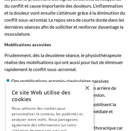
du conflit et cause importante des douleurs. L’inflammation
et la douleur vont ensuite s’atténuer grâce à la diminution du
conflit sous-acromial. Le repos sera de courte durée dans les
dernières séances afin de solliciter et renforcer davantage la
musculature.
Mobilisations associées
Prudemment, dès la deuxième séance, le physiothérapeute
réalise des mobilisations qui ont aussi pour but de diminuer
rapidement le conflit sous-acromial:
Des mobilisations acromio-claviculaires passives
×
spécifiques, par glissements en avant et en arrière de
Ce site Web utilise des
l’extrémité distale de la clavicule sur l’acromion.
cookies
Des mobilisations scapulo-thoraciques mobilisent la
Nous utilisons des cookies pour
scapula en bascule postérieure, rotation médiale et
personnaliser le contenu, les publicités et
(
17
)
sonnette latérale
.
analyser notre trafic. Nous partageons
également des informations sur votre
Des mobilisations en extension du rachis thoracique car
utilisation de notre site avec nos