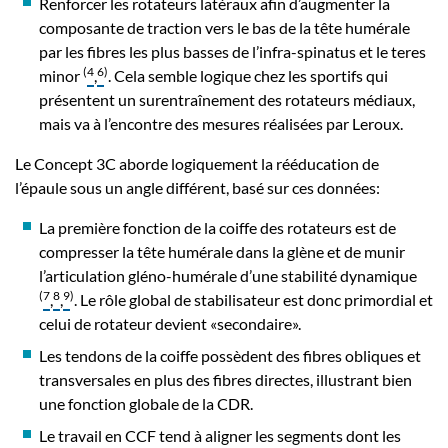
Renforcer les rotateurs latéraux afin d’augmenter la
composante de traction vers le bas de la tête humérale
par les fibres les plus basses de l’infra-spinatus et le teres
(
4
6
)
minor
,
. Cela semble logique chez les sportifs qui
présentent un surentraînement des rotateurs médiaux,
mais va à l’encontre des mesures réalisées par Leroux.
Le Concept 3C aborde logiquement la rééducation de
l’épaule sous un angle différent, basé sur ces données:
La première fonction de la coiffe des rotateurs est de
compresser la tête humérale dans la glène et de munir
l’articulation gléno-humérale d’une stabilité dynamique
(
7
8
9
)
,
,
. Le rôle global de stabilisateur est donc primordial et
celui de rotateur devient «secondaire».
Les tendons de la coiffe possèdent des fibres obliques et
transversales en plus des fibres directes, illustrant bien
une fonction globale de la CDR.
Le travail en CCF tend à aligner les segments dont les