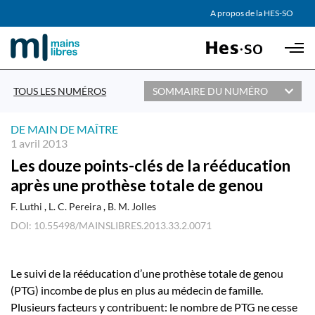
AGENDA
A propos de la HES-SO
Skip to main content
PARTENAIRES
TOUS LES NUMÉROS
SOMMAIRE DU NUMÉRO
DE MAIN DE MAÎTRE
1 avril 2013
Les douze points-clés de la rééducation
après une prothèse totale de genou
F. Luthi
L. C. Pereira
B. M. Jolles
DOI: 10.55498/MAINSLIBRES.2013.33.2.0071
Le suivi de la rééducation d’une prothèse totale de genou
(PTG) incombe de plus en plus au médecin de famille.
Plusieurs facteurs y contribuent: le nombre de PTG ne cesse