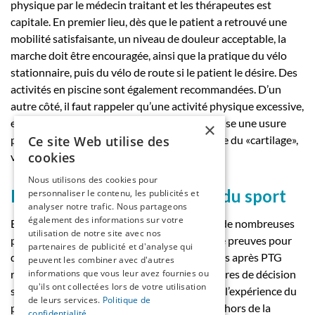
physique par le médecin traitant et les thérapeutes est
capitale. En premier lieu, dès que le patient a retrouvé une
mobilité satisfaisante, un niveau de douleur acceptable, la
marche doit être encouragée, ainsi que la pratique du vélo
stationnaire, puis du vélo de route si le patient le désire. Des
activités en piscine sont également recommandées. D’un
autre côté, il faut rappeler qu’une activité physique excessive,
en particulier en cas d’impacts répétés, favorise une usure
×
Ce site Web utilise des
prématurée du polyéthylène qui tient la place du «cartilage»,
cookies
voire un descellement prothétique.
Nous utilisons des cookies pour
Et pour certains... la reprise du sport
personnaliser le contenu, les publicités et
analyser notre trafic. Nous partageons
également des informations sur votre
En dépit d’un intérêt certain pour le sujet et de nombreuses
utilisation de notre site avec nos
publications et communications, le niveau de preuves pour
partenaires de publicité et d'analyse qui
déterminer la reprise des activités athlétiques après PTG
peuvent les combiner avec d'autres
informations que vous leur avez fournies ou
reste excessivement bas. Les principaux critères de décision
qu'ils ont collectées lors de votre utilisation
sont, à l’heure actuelle, l’avis du chirurgien et l’expérience du
de leurs services.
Politique de
(
22
)
patient, antérieure à l’arthroplastie.
En dehors de la
confidentialité