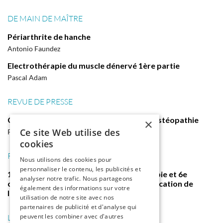
DE MAIN DE MAÎTRE
Périarthrite de hanche
Antonio Faundez
Electrothérapie du muscle dénervé 1ère partie
Pascal Adam
REVUE DE PRESSE
Comment les ostéopathes définissent l'ostéopathie
×
Ce site Web utilise des
Par Reza Redje-Chibane
cookies
RENDEZ-VOUS
Nous utilisons des cookies pour
personnaliser le contenu, les publicités et
19e Symposium Romand de Physiothérapie et 6e
analyser notre trafic. Nous partageons
congrès de la Société Française de Rééducation de
également des informations sur votre
l'Epaule
utilisation de notre site avec nos
partenaires de publicité et d'analyse qui
peuvent les combiner avec d'autres
LU POUR VOUS