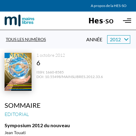
AGENDA
A propos de la HES-SO
Skip to main content
PARTENAIRES
ANNÉE
TOUS LES NUMÉROS
1 octobre 2012
6
ISSN:
1660-8585
DOI:
10.55498/MAINSLIBRES.2012.33.6
SOMMAIRE
EDITORIAL
Symposium 2012 du nouveau
Jean Touati