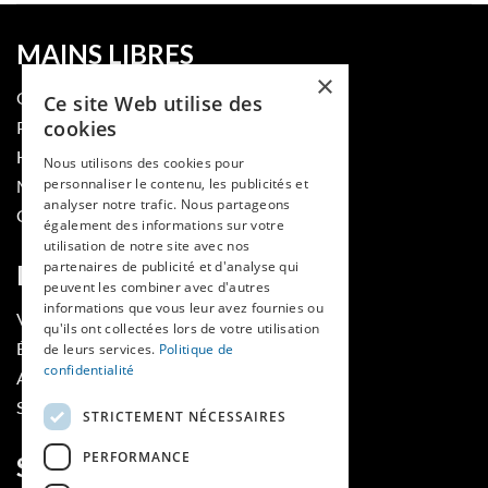
MAINS LIBRES
×
QUI SOMMES-NOUS
Ce site Web utilise des
cookies
PUBLIER DANS LA REVUE
HES-SO
Nous utilisons des cookies pour
personnaliser le contenu, les publicités et
MÉDECINE ET HYGIÈNE
analyser notre trafic. Nous partageons
CONTACT
également des informations sur votre
utilisation de notre site avec nos
partenaires de publicité et d'analyse qui
RUBRIQUES
peuvent les combiner avec d'autres
informations que vous leur avez fournies ou
VOIR LES NUMÉROS
qu'ils ont collectées lors de votre utilisation
ÉVÈNEMENTS MAINS LIBRES
de leurs services.
Politique de
confidentialité
AGENDA
SOUTIENS
STRICTEMENT NÉCESSAIRES
PERFORMANCE
SUIVEZ-NOUS