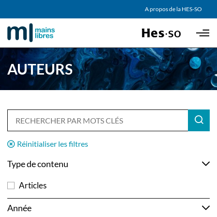
AGENDA
A propos de la HES-SO
Skip to main content
PARTENAIRES
AUTEURS
Réinitialiser les filtres
Type de contenu
Articles
Année