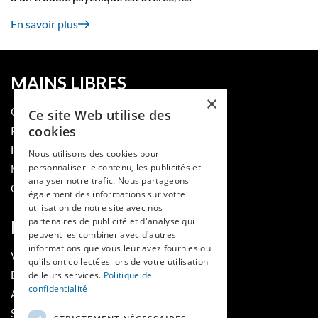
En savoir plus
MAINS LIBRES
×
QUI SOMMES-NOUS
Ce site Web utilise des
cookies
PUBLIER DANS LA REVUE
HES-SO
Nous utilisons des cookies pour
personnaliser le contenu, les publicités et
MÉDECINE ET HYGIÈNE
analyser notre trafic. Nous partageons
CONTACT
également des informations sur votre
utilisation de notre site avec nos
partenaires de publicité et d'analyse qui
RUBRIQUES
peuvent les combiner avec d'autres
informations que vous leur avez fournies ou
VOIR LES NUMÉROS
qu'ils ont collectées lors de votre utilisation
ÉVÈNEMENTS MAINS LIBRES
de leurs services.
Politique de
confidentialité
AGENDA
SOUTIENS