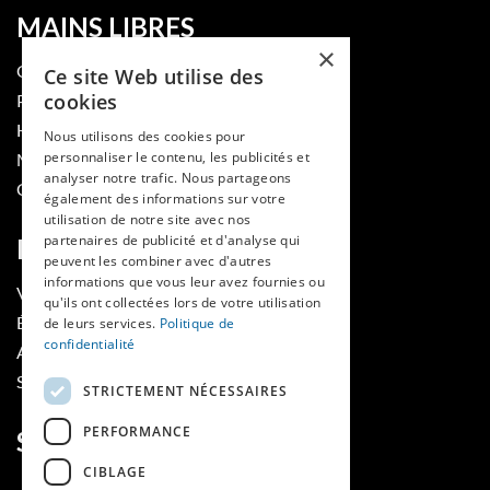
MAINS LIBRES
×
QUI SOMMES-NOUS
Ce site Web utilise des
cookies
PUBLIER DANS LA REVUE
HES-SO
Nous utilisons des cookies pour
personnaliser le contenu, les publicités et
MÉDECINE ET HYGIÈNE
analyser notre trafic. Nous partageons
CONTACT
également des informations sur votre
utilisation de notre site avec nos
partenaires de publicité et d'analyse qui
RUBRIQUES
peuvent les combiner avec d'autres
informations que vous leur avez fournies ou
VOIR LES NUMÉROS
qu'ils ont collectées lors de votre utilisation
ÉVÈNEMENTS MAINS LIBRES
de leurs services.
Politique de
confidentialité
AGENDA
SOUTIENS
STRICTEMENT NÉCESSAIRES
PERFORMANCE
SUIVEZ-NOUS
CIBLAGE