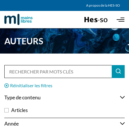
AGENDA
A propos de la HES-SO
Skip to main content
PARTENAIRES
AUTEURS
Réinitialiser les filtres
Type de contenu
Articles
Année