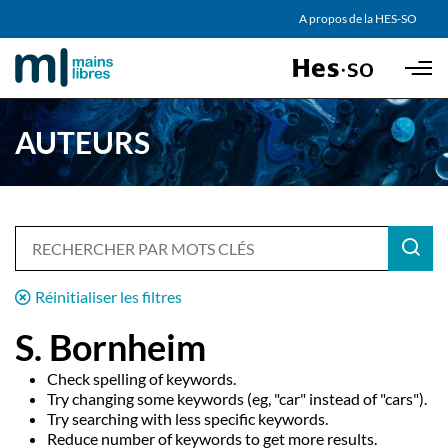
AGENDA
A propos de la HES-SO
Skip to main content
PARTENAIRES
AUTEURS
Réinitialiser les filtres
S. Bornheim
Check spelling of keywords.
Try changing some keywords (eg, "car" instead of "cars").
Try searching with less specific keywords.
Reduce number of keywords to get more results.