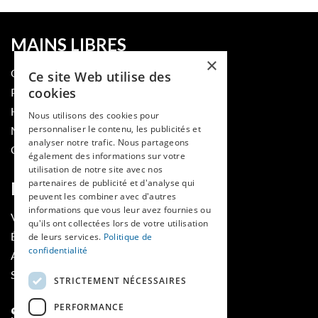
MAINS LIBRES
×
QUI SOMMES-NOUS
Ce site Web utilise des
cookies
PUBLIER DANS LA REVUE
HES-SO
Nous utilisons des cookies pour
personnaliser le contenu, les publicités et
MÉDECINE ET HYGIÈNE
analyser notre trafic. Nous partageons
CONTACT
également des informations sur votre
utilisation de notre site avec nos
partenaires de publicité et d'analyse qui
RUBRIQUES
peuvent les combiner avec d'autres
informations que vous leur avez fournies ou
VOIR LES NUMÉROS
qu'ils ont collectées lors de votre utilisation
ÉVÈNEMENTS MAINS LIBRES
de leurs services.
Politique de
confidentialité
AGENDA
SOUTIENS
STRICTEMENT NÉCESSAIRES
PERFORMANCE
SUIVEZ-NOUS