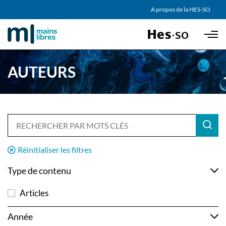
AGENDA
A propos de la HES-SO
Skip to main content
PARTENAIRES
AUTEURS
Réinitialiser les filtres
Type de contenu
Articles
Année