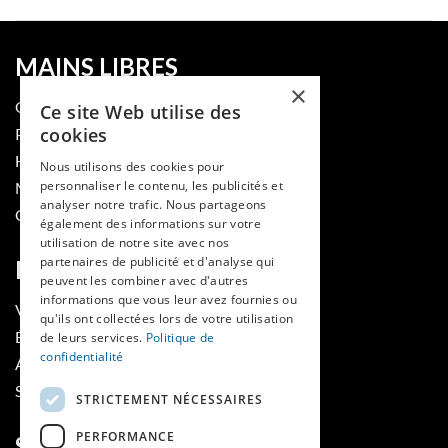
MAINS LIBRES
×
QUI SOMMES-NOUS
Ce site Web utilise des
cookies
PUBLIER DANS LA REVUE
HES-SO
Nous utilisons des cookies pour
personnaliser le contenu, les publicités et
MÉDECINE ET HYGIÈNE
analyser notre trafic. Nous partageons
CONTACT
également des informations sur votre
utilisation de notre site avec nos
partenaires de publicité et d'analyse qui
RUBRIQUES
peuvent les combiner avec d'autres
informations que vous leur avez fournies ou
VOIR LES NUMÉROS
qu'ils ont collectées lors de votre utilisation
ÉVÈNEMENTS MAINS LIBRES
de leurs services.
Politique de
confidentialité
AGENDA
SOUTIENS
STRICTEMENT NÉCESSAIRES
PERFORMANCE
SUIVEZ-NOUS