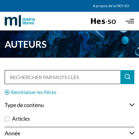
AGENDA
A propos de la HES-SO
Skip to main content
PARTENAIRES
AUTEURS
Réinitialiser les filtres
Type de contenu
Articles
Année