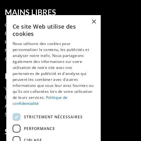
MAINS LIBRES
×
QUI SOMMES-NOUS
Ce site Web utilise des
cookies
PUBLIER DANS LA REVUE
HES-SO
Nous utilisons des cookies pour
personnaliser le contenu, les publicités et
MÉDECINE ET HYGIÈNE
analyser notre trafic. Nous partageons
CONTACT
également des informations sur votre
utilisation de notre site avec nos
partenaires de publicité et d'analyse qui
RUBRIQUES
peuvent les combiner avec d'autres
informations que vous leur avez fournies ou
VOIR LES NUMÉROS
qu'ils ont collectées lors de votre utilisation
ÉVÈNEMENTS MAINS LIBRES
de leurs services.
Politique de
confidentialité
AGENDA
SOUTIENS
STRICTEMENT NÉCESSAIRES
PERFORMANCE
SUIVEZ-NOUS
CIBLAGE