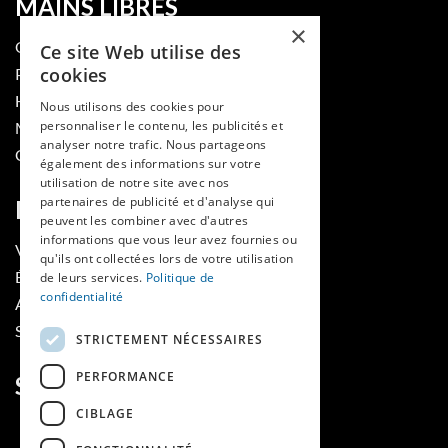
MAINS LIBRES
×
QUI SOMMES-NOUS
Ce site Web utilise des
cookies
PUBLIER DANS LA REVUE
HES-SO
Nous utilisons des cookies pour
personnaliser le contenu, les publicités et
MÉDECINE ET HYGIÈNE
analyser notre trafic. Nous partageons
CONTACT
également des informations sur votre
utilisation de notre site avec nos
partenaires de publicité et d'analyse qui
RUBRIQUES
peuvent les combiner avec d'autres
informations que vous leur avez fournies ou
VOIR LES NUMÉROS
qu'ils ont collectées lors de votre utilisation
ÉVÈNEMENTS MAINS LIBRES
de leurs services.
Politique de
confidentialité
AGENDA
SOUTIENS
STRICTEMENT NÉCESSAIRES
PERFORMANCE
SUIVEZ-NOUS
CIBLAGE