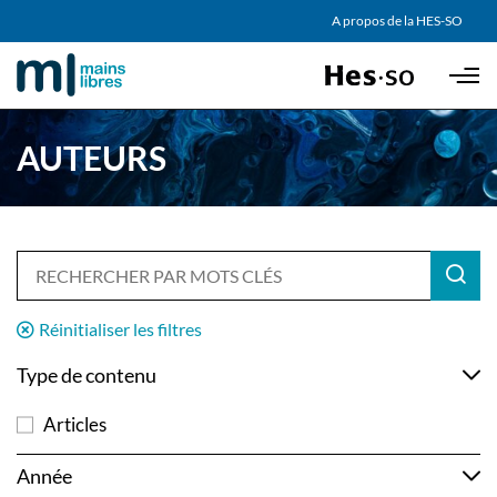
AGENDA
A propos de la HES-SO
Skip to main content
PARTENAIRES
AUTEURS
Réinitialiser les filtres
Type de contenu
Articles
Année