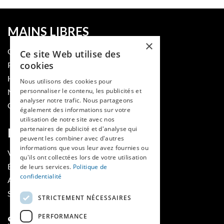
MAINS LIBRES
×
QUI SOMMES-NOUS
Ce site Web utilise des
cookies
PUBLIER DANS LA REVUE
HES-SO
Nous utilisons des cookies pour
personnaliser le contenu, les publicités et
MÉDECINE ET HYGIÈNE
analyser notre trafic. Nous partageons
CONTACT
également des informations sur votre
utilisation de notre site avec nos
partenaires de publicité et d'analyse qui
RUBRIQUES
peuvent les combiner avec d'autres
informations que vous leur avez fournies ou
VOIR LES NUMÉROS
qu'ils ont collectées lors de votre utilisation
ÉVÈNEMENTS MAINS LIBRES
de leurs services.
Politique de
confidentialité
AGENDA
SOUTIENS
STRICTEMENT NÉCESSAIRES
PERFORMANCE
SUIVEZ-NOUS