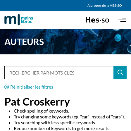
AGENDA
A propos de la HES-SO
Skip to main content
PARTENAIRES
AUTEURS
Réinitialiser les filtres
Pat Croskerry
Check spelling of keywords.
Try changing some keywords (eg, "car" instead of "cars").
Try searching with less specific keywords.
Reduce number of keywords to get more results.