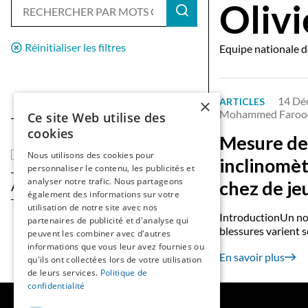
Oliv
Réinitialiser les filtres
Equipe nationale 
14 Dé
×
ARTICLES
Mohammed Faroo
Ce site Web utilise des
Type de contenu
cookies
Mesure de 
Articles
Nous utilisons des cookies pour
inclinomèt
personnaliser le contenu, les publicités et
analyser notre trafic. Nous partageons
chez de je
Année
également des informations sur votre
utilisation de notre site avec nos
IntroductionUn nom
partenaires de publicité et d'analyse qui
blessures varient se
peuvent les combiner avec d'autres
informations que vous leur avez fournies ou
En savoir plus
qu'ils ont collectées lors de votre utilisation
de leurs services.
Politique de
confidentialité