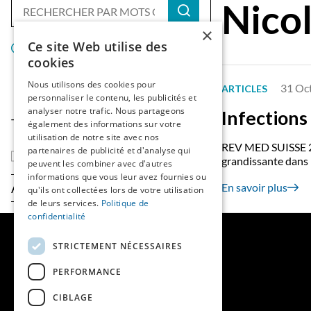
Nicol
×
Ce site Web utilise des
Réinitialiser les filtres
cookies
Nous utilisons des cookies pour
31 Oc
ARTICLES
personnaliser le contenu, les publicités et
analyser notre trafic. Nous partageons
Infections 
Type de contenu
également des informations sur votre
utilisation de notre site avec nos
REV MED SUISSE 201
partenaires de publicité et d'analyse qui
Articles
grandissante dans 
peuvent les combiner avec d'autres
informations que vous leur avez fournies ou
Année
En savoir plus
qu'ils ont collectées lors de votre utilisation
de leurs services.
Politique de
confidentialité
MAINS LIBRES
STRICTEMENT NÉCESSAIRES
PERFORMANCE
QUI SOMMES-NOUS
PUBLIER DANS LA REVUE
CIBLAGE
HES-SO