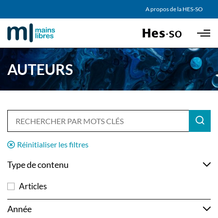
AGENDA
A propos de la HES-SO
Skip to main content
PARTENAIRES
AUTEURS
Réinitialiser les filtres
Type de contenu
Articles
Année