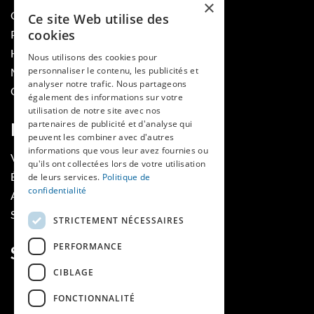
×
QUI SOMMES-NOUS
Ce site Web utilise des
cookies
PUBLIER DANS LA REVUE
HES-SO
Nous utilisons des cookies pour
personnaliser le contenu, les publicités et
MÉDECINE ET HYGIÈNE
analyser notre trafic. Nous partageons
CONTACT
également des informations sur votre
utilisation de notre site avec nos
partenaires de publicité et d'analyse qui
RUBRIQUES
peuvent les combiner avec d'autres
informations que vous leur avez fournies ou
VOIR LES NUMÉROS
qu'ils ont collectées lors de votre utilisation
ÉVÈNEMENTS MAINS LIBRES
de leurs services.
Politique de
confidentialité
AGENDA
SOUTIENS
STRICTEMENT NÉCESSAIRES
PERFORMANCE
SUIVEZ-NOUS
CIBLAGE
FONCTIONNALITÉ