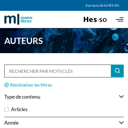
AGENDA
A propos de la HES-SO
Skip to main content
PARTENAIRES
AUTEURS
Réinitialiser les filtres
Type de contenu
Articles
Année