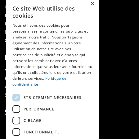
×
QUI SOMMES-NOUS
Ce site Web utilise des
cookies
PUBLIER DANS LA REVUE
HES-SO
Nous utilisons des cookies pour
personnaliser le contenu, les publicités et
MÉDECINE ET HYGIÈNE
analyser notre trafic. Nous partageons
CONTACT
également des informations sur votre
utilisation de notre site avec nos
partenaires de publicité et d'analyse qui
RUBRIQUES
peuvent les combiner avec d'autres
informations que vous leur avez fournies ou
VOIR LES NUMÉROS
qu'ils ont collectées lors de votre utilisation
ÉVÈNEMENTS MAINS LIBRES
de leurs services.
Politique de
confidentialité
AGENDA
SOUTIENS
STRICTEMENT NÉCESSAIRES
PERFORMANCE
SUIVEZ-NOUS
CIBLAGE
FONCTIONNALITÉ