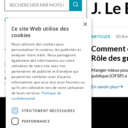
J. Le
Réinitialiser les filtres
×
Ce site Web utilise des
cookies
30 Avr
ARTICLES
Nous utilisons des cookies pour
Comment di
personnaliser le contenu, les publicités et
Type de contenu
analyser notre trafic. Nous partageons
Rôle des 
également des informations sur votre
Articles
utilisation de notre site avec nos
Manger mieux pour 
partenaires de publicité et d'analyse qui
publique (OFSP) a p
Année
peuvent les combiner avec d'autres
informations que vous leur avez fournies ou
En savoir plus
qu'ils ont collectées lors de votre utilisation
de leurs services.
Politique de
confidentialité
MAINS LIBRES
STRICTEMENT NÉCESSAIRES
PERFORMANCE
QUI SOMMES-NOUS