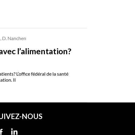
z , D. Nanchen
vec l’alimentation?
nts? L’office fédéral de la santé
tion. Il
UIVEZ-NOUS