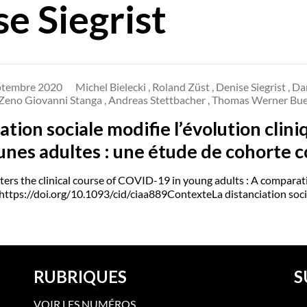
e Siegrist
ptembre 2020
Michel Bielecki , Roland Züst , Denise Siegrist , 
 Zeno Giovanni Stanga , Andreas Stettbacher , Thomas Werner Bu
iation sociale modifie l’évolution cli
eunes adultes : une étude de cohorte 
lters the clinical course of COVID-19 in young adults : A comparati
 https://doi.org/10.1093/cid/ciaa889ContexteLa distanciation soci
RUBRIQUES
S
VOIR LES NUMÉROS