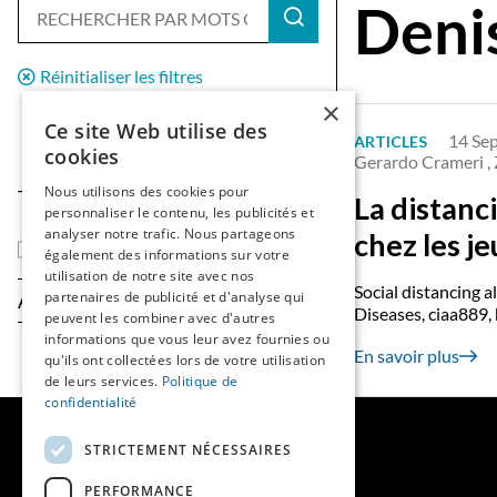
Denis
Réinitialiser les filtres
×
Ce site Web utilise des
14 Se
ARTICLES
cookies
Gerardo Crameri ,
Nous utilisons des cookies pour
Type de contenu
La distanc
personnaliser le contenu, les publicités et
analyser notre trafic. Nous partageons
chez les j
Articles
également des informations sur votre
utilisation de notre site avec nos
Social distancing a
partenaires de publicité et d'analyse qui
Année
Diseases, ciaa889,
peuvent les combiner avec d'autres
informations que vous leur avez fournies ou
En savoir plus
qu'ils ont collectées lors de votre utilisation
de leurs services.
Politique de
confidentialité
MAINS LIBRES
STRICTEMENT NÉCESSAIRES
PERFORMANCE
QUI SOMMES-NOUS