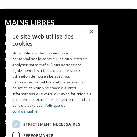
MAINS LIBRES
×
QUI SOMMES-NOUS
Ce site Web utilise des
cookies
PUBLIER DANS LA REVUE
HES-SO
Nous utilisons des cookies pour
personnaliser le contenu, les publicités et
MÉDECINE ET HYGIÈNE
analyser notre trafic. Nous partageons
CONTACT
également des informations sur votre
utilisation de notre site avec nos
partenaires de publicité et d'analyse qui
RUBRIQUES
peuvent les combiner avec d'autres
informations que vous leur avez fournies ou
VOIR LES NUMÉROS
qu'ils ont collectées lors de votre utilisation
ÉVÈNEMENTS MAINS LIBRES
de leurs services.
Politique de
confidentialité
AGENDA
SOUTIENS
STRICTEMENT NÉCESSAIRES
PERFORMANCE