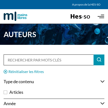
AGENDA
A propos de la HES-SO
Skip to main content
PARTENAIRES
AUTEURS
Réinitialiser les filtres
Type de contenu
Articles
Année