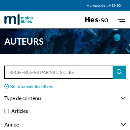
AGENDA
A propos de la HES-SO
Skip to main content
PARTENAIRES
AUTEURS
Réinitialiser les filtres
Type de contenu
Articles
Année