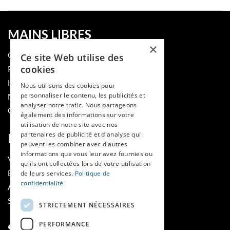
MAINS LIBRES
×
QUI SOMMES-NOUS
Ce site Web utilise des
cookies
PUBLIER DANS LA REVUE
HES-SO
Nous utilisons des cookies pour
personnaliser le contenu, les publicités et
MÉDECINE ET HYGIÈNE
analyser notre trafic. Nous partageons
CONTACT
également des informations sur votre
utilisation de notre site avec nos
partenaires de publicité et d'analyse qui
RUBRIQUES
peuvent les combiner avec d'autres
informations que vous leur avez fournies ou
VOIR LES NUMÉROS
qu'ils ont collectées lors de votre utilisation
ÉVÈNEMENTS MAINS LIBRES
de leurs services.
Politique de
confidentialité
AGENDA
SOUTIENS
STRICTEMENT NÉCESSAIRES
PERFORMANCE
SUIVEZ-NOUS