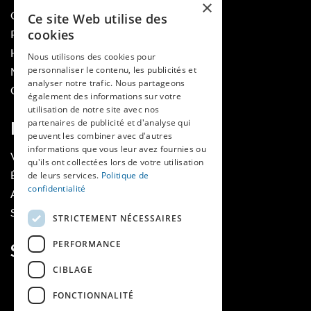
×
QUI SOMMES-NOUS
Ce site Web utilise des
cookies
PUBLIER DANS LA REVUE
HES-SO
Nous utilisons des cookies pour
personnaliser le contenu, les publicités et
MÉDECINE ET HYGIÈNE
analyser notre trafic. Nous partageons
CONTACT
également des informations sur votre
utilisation de notre site avec nos
partenaires de publicité et d'analyse qui
RUBRIQUES
peuvent les combiner avec d'autres
informations que vous leur avez fournies ou
VOIR LES NUMÉROS
qu'ils ont collectées lors de votre utilisation
ÉVÈNEMENTS MAINS LIBRES
de leurs services.
Politique de
confidentialité
AGENDA
SOUTIENS
STRICTEMENT NÉCESSAIRES
PERFORMANCE
SUIVEZ-NOUS
CIBLAGE
FONCTIONNALITÉ