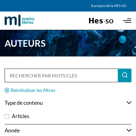
AGENDA
A propos de la HES-SO
Skip to main content
PARTENAIRES
AUTEURS
Réinitialiser les filtres
Type de contenu
Articles
Année