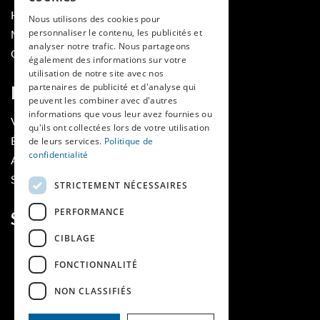
HES-SO
Nous utilisons des cookies pour
personnaliser le contenu, les publicités et
MÉDECINE ET HYGIÈNE
analyser notre trafic. Nous partageons
CONTACT
également des informations sur votre
utilisation de notre site avec nos
partenaires de publicité et d'analyse qui
RUBRIQUES
peuvent les combiner avec d'autres
informations que vous leur avez fournies ou
VOIR LES NUMÉROS
qu'ils ont collectées lors de votre utilisation
ÉVÈNEMENTS MAINS LIBRES
de leurs services.
Politique de
confidentialité
AGENDA
SOUTIENS
STRICTEMENT NÉCESSAIRES
PERFORMANCE
SUIVEZ-NOUS
CIBLAGE
FONCTIONNALITÉ
NON CLASSIFIÉS