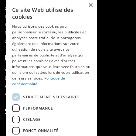
×
QUI SOMMES-NOUS
Ce site Web utilise des
cookies
PUBLIER DANS LA REVUE
HES-SO
Nous utilisons des cookies pour
personnaliser le contenu, les publicités et
MÉDECINE ET HYGIÈNE
analyser notre trafic. Nous partageons
CONTACT
également des informations sur votre
utilisation de notre site avec nos
partenaires de publicité et d'analyse qui
RUBRIQUES
peuvent les combiner avec d'autres
informations que vous leur avez fournies ou
VOIR LES NUMÉROS
qu'ils ont collectées lors de votre utilisation
ÉVÈNEMENTS MAINS LIBRES
de leurs services.
Politique de
confidentialité
AGENDA
SOUTIENS
STRICTEMENT NÉCESSAIRES
PERFORMANCE
SUIVEZ-NOUS
CIBLAGE
FONCTIONNALITÉ