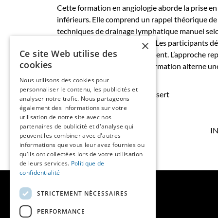
Cette formation en angiologie aborde la prise
inférieurs. Elle comprend un rappel théorique d
techniques de drainage lymphatique manuel selon
multicomposants et cohésifs. Les participants d
×
Ce site Web utilise des
favoriser l’autogestion du patient. L’approche re
cookies
travers des cas patients. La formation alterne un
pratique.
Nous utilisons des cookies pour
personnaliser le contenu, les publicités et
• Intervenant.e.s : Claudia Lessert
analyser notre trafic. Nous partageons
également des informations sur votre
• Lieu : CRR à Sion
utilisation de notre site avec nos
partenaires de publicité et d'analyse qui
I
peuvent les combiner avec d'autres
informations que vous leur avez fournies ou
qu'ils ont collectées lors de votre utilisation
de leurs services.
Politique de
confidentialité
MAINS LIBRES
STRICTEMENT NÉCESSAIRES
PERFORMANCE
QUI SOMMES-NOUS